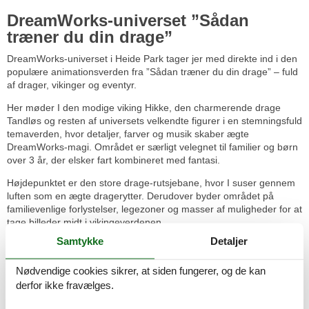
DreamWorks-universet ”Sådan
træner du din drage”
DreamWorks-universet i Heide Park tager jer med direkte ind i den
populære animationsverden fra ”Sådan træner du din drage” – fuld
af drager, vikinger og eventyr.
Her møder I den modige viking Hikke, den charmerende drage
Tandløs og resten af universets velkendte figurer i en stemningsfuld
temaverden, hvor detaljer, farver og musik skaber ægte
DreamWorks-magi. Området er særligt velegnet til familier og børn
over 3 år, der elsker fart kombineret med fantasi.
Højdepunktet er den store drage-rutsjebane, hvor I suser gennem
luften som en ægte dragerytter. Derudover byder området på
familievenlige forlystelser, legezoner og masser af muligheder for at
tage billeder midt i vikingeverdenen.
Samtykke
Detaljer
”Sådan træner du din drage”-universet er et oplagt stop for alle, der
vil kombinere action, eventyr og kendte figurer – og det gør
Nødvendige cookies sikrer, at siden fungerer, og de kan
besøget i Heide Park endnu mere magisk for både børn og voksne.
derfor ikke fravælges.