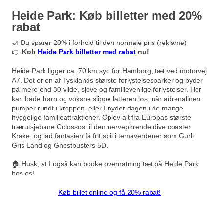
Heide Park: Køb billetter med 20%
rabat
🎢 Du sparer 20% i forhold til den normale pris (reklame)
👉
Køb
Heide Park billetter med rabat
nu!
Heide Park ligger ca. 70 km syd for Hamborg, tæt ved motorvej
A7. Det er en af Tysklands største forlystelsesparker og byder
på mere end 30 vilde, sjove og familievenlige forlystelser. Her
kan både børn og voksne slippe latteren løs, når adrenalinen
pumper rundt i kroppen, eller I nyder dagen i de mange
hyggelige familieattraktioner. Oplev alt fra Europas største
trærutsjebane Colossos til den nervepirrende dive coaster
Krake, og lad fantasien få frit spil i temaverdener som Gurli
Gris Land og Ghostbusters 5D.
🏠 Husk, at I også kan booke overnatning tæt på Heide Park
hos os!
Køb billet online og få 20% rabat!