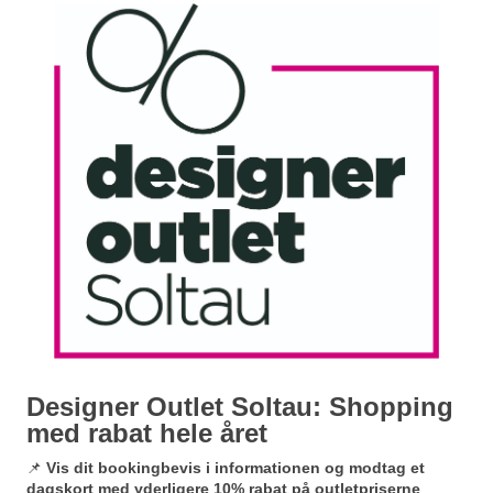
Designer Outlet Soltau: Shopping
med rabat hele året
📌
Vis dit bookingbevis i informationen og modtag et
dagskort med yderligere 10% rabat på outletpriserne