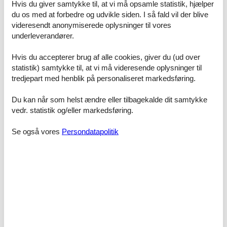
Hvis du giver samtykke til, at vi må opsamle statistik, hjælper
du os med at forbedre og udvikle siden. I så fald vil der blive
videresendt anonymiserede oplysninger til vores
underleverandører.
Hvis du accepterer brug af alle cookies, giver du (ud over
statistik) samtykke til, at vi må videresende oplysninger til
tredjepart med henblik på personaliseret markedsføring.
Du kan når som helst ændre eller tilbagekalde dit samtykke
vedr. statistik og/eller markedsføring.
Se også vores
Persondatapolitik
© Heide Park Resort
Pauser, mad og praktiske faciliteter
Når man besøger en forlystelsespark med små børn, er pauser
mindst lige så vigtige som forlystelserne. Heide Park er godt
indrettet til børnefamilier:
• Mange siddemuligheder og grønne områder.