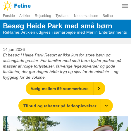
Forside
Artikler
Rejseblog
Tyskland
Niedersachsen
Soltau
Besøg Heide Park med små børn
Reklame: Artiklen udgives i samarbejde med Merlin Entertainments
14 jan 2026
Et besøg i Heide Park Resort er ikke kun for store børn og
actionglade gæster. For familier med små børn byder parken på
masser af rolige forlystelser, farverige legeuniverser og gode
faciliteter, der gør dagen både tryg og sjov for de mindste – og
hyggelig for de voksne.
Vælg mellem 69 sommerhuse
Tilbud og rabatter på ferieoplevelser