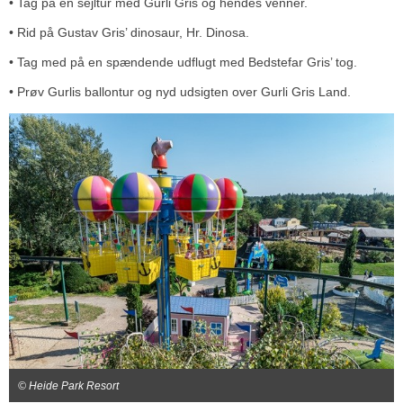
• Tag på en sejltur med Gurli Gris og hendes venner.
• Rid på Gustav Gris’ dinosaur, Hr. Dinosa.
• Tag med på en spændende udflugt med Bedstefar Gris’ tog.
• Prøv Gurlis ballontur og nyd udsigten over Gurli Gris Land.
© Heide Park Resort