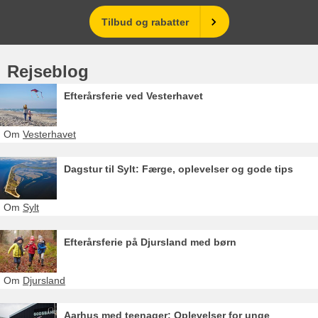
Tilbud og rabatter
Rejseblog
Efterårsferie ved Vesterhavet
Om
Vesterhavet
Dagstur til Sylt: Færge, oplevelser og gode tips
Om
Sylt
Efterårsferie på Djursland med børn
Om
Djursland
Aarhus med teenager: Oplevelser for unge