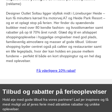
(reklame)
Designer Outlet Soltau ligger idyllisk midt i Lüneburger Heide –
kun få minutters kørsel fra motorvej A7 og Heide Park Resort –
og er et oplagt stop på ferien. Her finder du spændende
butikker med over 80 kendte fashion- og livsstilsmærker samt
rabatter på op til 70% året rundt. Glæd dig til en afslappet
shoppingoplevelse i hyggelige omgivelser med god plads,
familievenlig atmosfære og masser af gode tilbud. Udover
shopping byder centret også på caféer og restauranter samt
en lille legeplads, hvor der kan holdes en pause mellem
fundene – perfekt til både en kort shoppingtur og en hel dag
med oplevelser.
Få yderligere 10% rabat!
Tilbud og rabatter på ferieoplevelser
Hold øje med gode tilbud fra vores partnere! Lad jer inspirere og få
mest muligt ud af jeres ferie med attraktive rabatter og unikke
oplevelser.