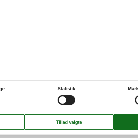
et hotel med over 400 værelser og 207 feriehuse, der ligger direkte ved m
o buffetrestauranter), strand- og gin- og cocktailbar, amerikansk diner 
tik, stand up paddling (sæsonbestemt), møntvaskeri og marinaen. Desu
ard, Amexco.
til byen Damp er GRATIS.
 hvert 20. minut i dagtimerne.
-pladsen til receptionsbygningen.
ge
Statistik
Mark
de ferien fuldt ud. Resortet rummer tre restauranter (à la carte og buffe
 regionale specialiteter samt stort morgenbuffet, kaffe/kage og varm
ten Limerick har desuden et stort udendørs legeområde for børn.