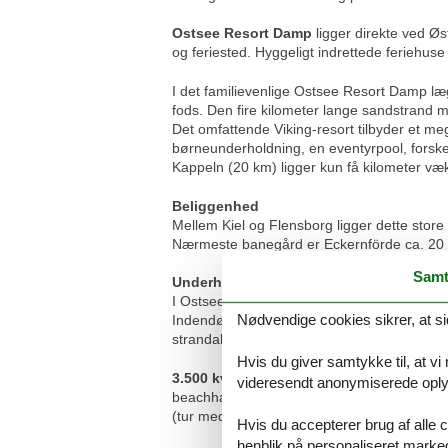
Ostsee Resort Damp
ligger direkte ved Ø
og feriested. Hyggeligt indrettede feriehu
I det familievenlige Ostsee Resort Damp lægg
fods. Den fire kilometer lange sandstrand m
Det omfattende Viking-resort tilbyder et meg
børneunderholdning, en eventyrpool, forsk
Kappeln (20 km) ligger kun få kilometer væ
Beliggenhed
Mellem Kiel og Flensborg ligger dette store
Nærmeste banegård er Eckernförde ca. 20
Samt
Underholdning / fritidsaktiviteter på ste
I Ostseeresort Damp er der noget for enhver 
Nødvendige cookies sikrer, at si
Indendørs sjov i
Funhalla
, bowling og spor
strandaktiviteter, wakeboard og vandski, min
Hvis du giver samtykke til, at vi
3.500 kvm indendørs funpark:
indendørs s
videresendt anonymiserede oplys
beachhal, badmintonhal, multifunktionel le
(tur med elektriske jeeps), udlejning af hån
Hvis du accepterer brug af alle c
henblik på personaliseret marke