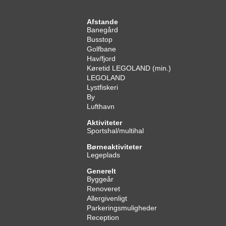
Afstande
Banegård
Busstop
Golfbane
Hav/fjord
Køretid LEGOLAND (min.)
LEGOLAND
Lystfiskeri
By
Lufthavn
Aktiviteter
Sportshal/multihal
Børneaktiviteter
Legeplads
Generelt
Byggeår
Renoveret
Allergivenligt
Parkeringsmuligheder
Reception