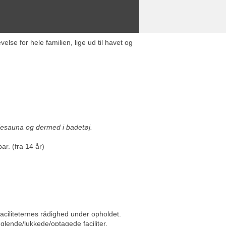
lse for hele familien, lige ud til havet og
iesauna og dermed i badetøj.
r. (fra 14 år)
aciliteternes rådighed under opholdet.
lende/lukkede/optagede faciliter.