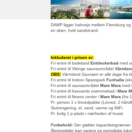
DAMP ligger halvvejs mellem Flensburg og Kie
en skøn, hvid sandstrand.
Inkluderet i prisen er:
Fri entré til badeland
Entdeckerbad
med ud
Fri entré til Vikinge saunaområdet
Värmlan
OBS:
Värmland-Saunaen er alle dage fra kl
Fri entré til Indoor-Spasspark
Funhalla
(ek
Fri entré til saunaområdet
Mare Mara
med 8 
Fri entré til havvands svømmebad i
Mare 
Fri entré til fitness center i
Mare Mara
(fra 1
Pr. person 1 x linnedpakke (Linned, 2 håndk
Slutrengøring, el, vand, varme og WiFi.
Pr. bolig 1 p-plads i nærheden af huset.
Forbehold:
Der gælder kapacitetsgrænser fo
Åbningstider kan variere og periodiske luk