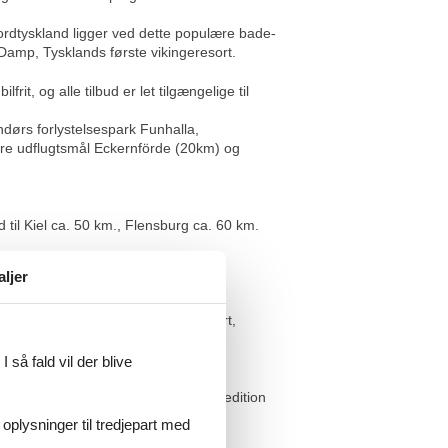
ordtyskland ligger ved dette populære bade-
 Damp, Tysklands første vikingeresort.
t, og alle tilbud er let tilgængelige til
endørs forlystelsespark Funhalla,
ære udflugtsmål Eckernförde (20km) og
til Kiel ca. 50 km., Flensburg ca. 60 km.
aljer
ing med havudsigt, live-events, sport,
 så fald vil der blive
på 270 kvm med 53 forskellige ruter,
ennisbaner, Ostsee Resort Damp Expedition
 oplysninger til tredjepart med