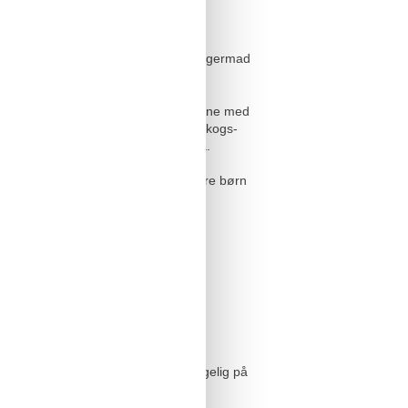
 de lokale åbningstider), indendørs
adage eller børnediskotek.
idsaktiviteter med bar & amerikansk fingermad
LED-effekter, 66 m lang fartrutsjebane med
Värmland (saunalandsby) med lys-, opkogs-
igt bruges som tekstil-familiesauna.
ter og meget mere - sammen med andre børn
ol eller svøm i vores
med udsigt over Østersøen er tilgængelig på