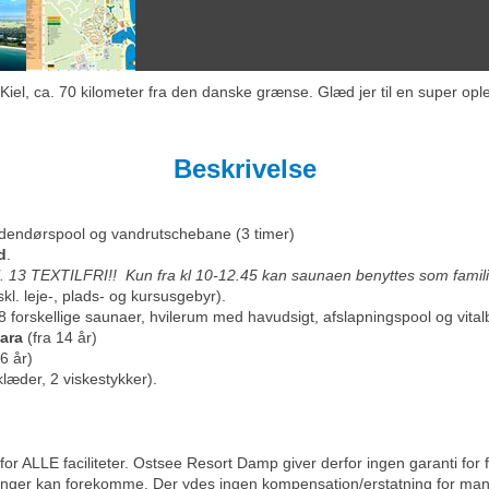
l, ca. 70 kilometer fra den danske grænse. Glæd jer til en super opleve
Beskrivelse
endørspool og vandrutschebane (3 timer)
d
.
. 13 TEXTILFRI!! Kun fra kl 10-12.45 kan saunaen benyttes som famil
skl. leje-, plads- og kursusgebyr).
forskellige saunaer, hvilerum med havudsigt, afslapningspool og vitalba
Mara
(fra 14 år)
6 år)
læder, 2 viskestykker).
r ALLE faciliteter. Ostsee Resort Damp giver derfor ingen garanti for f
ninger kan forekomme. Der ydes ingen kompensation/erstatning for mang