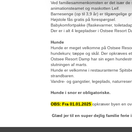
Ved familiesammenkomsten er det især de 
animationsteamet og maskotten Leif.
Barnesenge (op til 3,9 år) er tilgængelige g
Højstole fås gratis på forespørgsel.
Babykomfortpakke (flaskevarmer, toiletadap
Der er i alt 4 legepladser i Ostsee Resort 
Hunde
Hunde er meget velkomne på Ostsee Resort 
hundekurv, tæppe og skål. Der opkræves et 
Ostsee Resort Damp har sin egen hundestran
slutningen af marts.
Hunde er velkomne i restauranterne Spitsbe
strandbaren.
Vandre- og gangstier, legeplads, naturrese
Hunde i snor er obligatoriske.
OBS: Fra 01.01.2025
opkræver byen en over
Glæd jer til en super dejlig familie fer