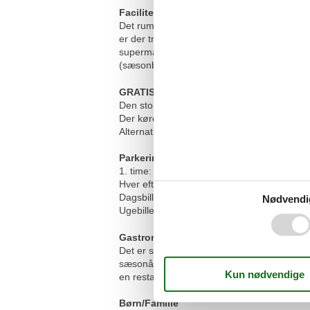
Faciliteter / Indkvartering
Det rummelige og velholdte resort består af 
er der tre restauranter (en à la carte og t
supermarked med bageri, butik, souvenirbu
(sæsonbestemt). Kreditkort: VISA, Masterc
GRATIS parkering udenfor feriecentret
Den store parkeringsplads ved indkørslen 
Der kører en shuttlebus til feriecentret, ca.
Alternativ er der ca. 5-10 min til fods fra p
Parkering i feriecentret
1. time: gratis
Hver efterfølgende time: 1,80 €
Dagsbillet: 14,00 €
Nødvendi
Ugebillet: 55,00 €
Gastronomi / Catering
Det er skønt at kunne læne sig tilbage og ny
sæsonåben). Her serveres udsøgt køkken med
en restaurant ved Damper Markt. Restauran
Børn/Familie