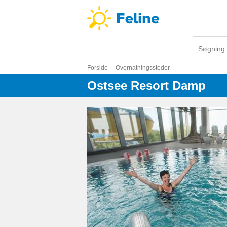
Søgning
Forside
Overnatningssteder
Ostsee Resort Damp