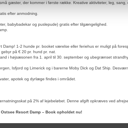
små gæster, der kommer i første række.
Kreative aktiviteter, leg, sa
ratis efter anmodning.
ter, babybadekar og puslepude) gratis efter tilgængelighed.
Damp.
Damp! 1-2 hunde pr. booket værelse eller feriehus er muligt på fores
gebyr på € 20 pr. hund pr. nat.
d i højsæsonen fra 1. april til 30. september og ubegrænset strandhyg
rgen, Isfjord og Limerick og i barerne Moby Dick og Dat Ship. Desværr
rvater, apotek og dyrlæge findes i området.
natningsskat på 2% af lejebeløbet. Denne afgift opkræves ved afrejse i t
ie i Ostsee Resort Damp – Book opholdet nu!