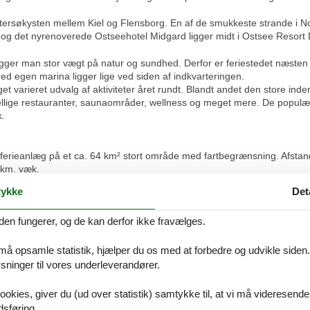
stersøkysten mellem Kiel og Flensborg. En af de smukkeste strande i N
se og det nyrenoverede Ostseehotel Midgard ligger midt i Ostsee Resort
er man stor vægt på natur og sundhed. Derfor er feriestedet næsten bilfri
ed egen marina ligger lige ved siden af indkvarteringen.
et varieret udvalg af aktiviteter året rundt. Blandt andet den store ind
ellige restauranter, saunaområder, wellness og meget mere. De popul
k.
 ferieanlæg på et ca. 64 km² stort område med fartbegrænsning. Afstand 
 km. væk.
ykke
Det
det
– året rundt og i alt slags vejr:
den fungerer, og de kan derfor ikke fravælges.
tsbar Kubbsala, oplevelsesbad, Kids Club, stor sauna- og wellnessafdel
igolf, legepladser, cykel- og strandstolsudlejning (sæson).
 må opsamle statistik, hjælper du os med at forbedre og udvikle siden. I
katepark, waveboards, inlinebane, klatretårn, squashbane, friklatring 
ninger til vores underleverandører.
geplads, bueskydning, pilefletning og øksekast. Udendørs område: 2 t
dvogne (delvist mod betaling).
ookies, giver du (ud over statistik) samtykke til, at vi må videresende
dsføring.