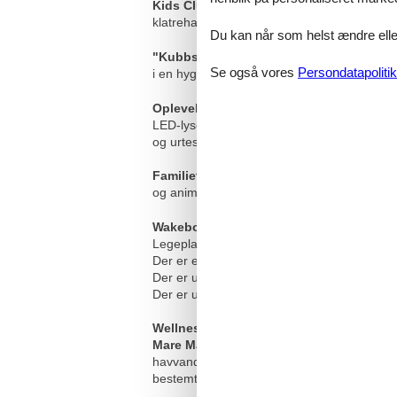
Kids Club:
Kids Club med børnepasning og b
klatrehave med boldbassin, hobbyhjørne o
Du kan når som helst ændre eller
"Kubbsala:
Bowling & Sportsbar; 10 bowling
Se også vores
Persondatapolitik
i en hyggelig vikingestemning.
Oplevelsesbassin:
indendørs og udendørs 
LED-lyseffekter og rutsjetidsmåling, bred 
og urtesauna, plus biograf og udstillinger
Familietræf:
Her er det især de små, der k
og animationsteamet. Og selvfølgelig vil ma
Wakeboard- og vandski-faciliteter
og vik
Legepladsudstyr og bolde kan lejes på Os
Der er et rideanlæg ca. 1 km væk og en go
Der er udlejning af trækvogne.
Der er udlejning af cykler og strandstole (
Wellness og fitness
Mare Mara:
Slap af i saunaområdet med 8 f
havvandsswimmingpool (man-fre fra kl. 16 og
bestemte træningstider: Man-fre fra kl. 17.15 