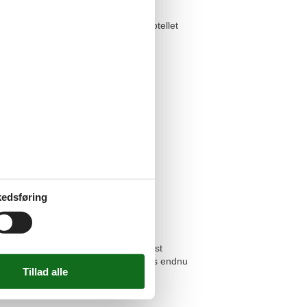
arinaen. I direkte tilknytning til hotellet
(sæsonbestemt), havne- og rygerpub,
den udlejning af strandstole
edsføring
t), cocktailbar og havnebistro (delvist
/kold aftensbuffet. Derudover findes endnu