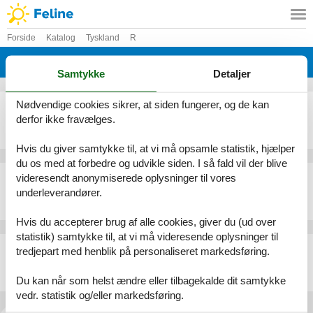
Forside
Katalog
Tyskland
R
Katalog - Tyskland - Ruhla
Samtykke
Detaljer
Nødvendige cookies sikrer, at siden fungerer, og de kan
Sommerhus - 4 personer - Altensteiner Straße - 99842 - Ruhla
derfor ikke fravælges.
Emne nr.:
136-DTH686
4 personer
Hvis du giver samtykke til, at vi må opsamle statistik, hjælper
du os med at forbedre og udvikle siden. I så fald vil der blive
Sommerhus - 2 personer - Altensteiner Straße - 99842 - Ruhla
videresendt anonymiserede oplysninger til vores
underleverandører.
Emne nr.:
136-DTH689
2 personer
Hvis du accepterer brug af alle cookies, giver du (ud over
statistik) samtykke til, at vi må videresende oplysninger til
Sommerhus - 2 personer - Altensteiner Straße - 99842 - Ruhla
tredjepart med henblik på personaliseret markedsføring.
Emne nr.:
136-DTH688
2 personer
Du kan når som helst ændre eller tilbagekalde dit samtykke
vedr. statistik og/eller markedsføring.