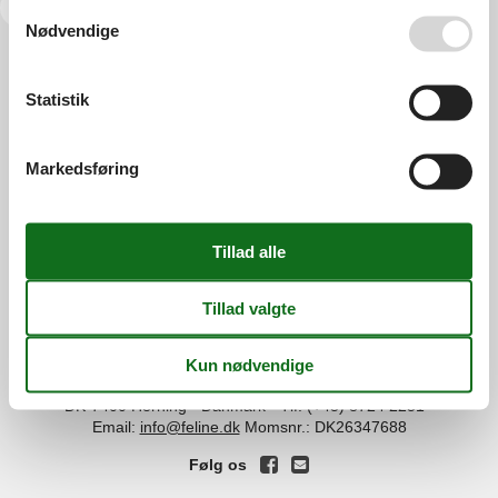
<<
<
...
3
4
5
6
Se også vores
Persondatapolitik
Nødvendige
Services
Statistik
Gavekort
Tilbudsmail
Information
Persondatapolitik
Cookies
FAQ
Markedsføring
Om os
Kontakt
Om os
Din tryghed
©
Feline Holidays
-
Feline Holidays A/S
-
Nygade 8B, 2.th -
DK-7400
Herning
-
Danmark -
Tlf:
(+45) 8724 2251
-
Email:
info@feline.dk
Momsnr.: DK26347688
Følg os