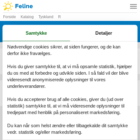
Forside
Katalog
Tyskland
R
Katalog - Tyskland - Ralingen An Der
Samtykke
Detaljer
Sauer
Nødvendige cookies sikrer, at siden fungerer, og de kan
derfor ikke fravælges.
Ferielejlighed - 6 personer - Mahlendorf - 54310 - Ralingen An Der Sauer
Emne nr.:
530-551093
Hvis du giver samtykke til, at vi må opsamle statistik, hjælper
6 personer
du os med at forbedre og udvikle siden. I så fald vil der blive
videresendt anonymiserede oplysninger til vores
underleverandører.
Ferielejlighed - 6 personer - Mahlendorf - 54310 - Ralingen An Der Sauer
Emne nr.:
530-892309
Hvis du accepterer brug af alle cookies, giver du (ud over
6 personer
statistik) samtykke til, at vi må videresende oplysninger til
tredjepart med henblik på personaliseret markedsføring.
Du kan når som helst ændre eller tilbagekalde dit samtykke
Services
vedr. statistik og/eller markedsføring.
Gavekort
Tilbudsmail