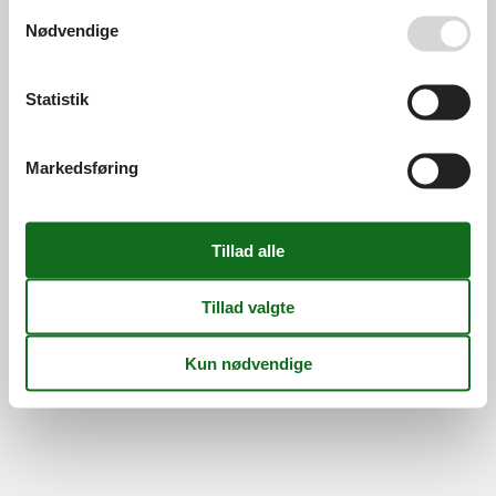
Information
Se også vores
Persondatapolitik
Nødvendige
Persondatapolitik
Cookies
FAQ
Om os
Kontakt
Om os
Statistik
Din tryghed
Markedsføring
©
Feline Holidays
-
Feline Holidays A/S
-
Nygade 8B, 2.th -
DK-7400
Herning
-
Danmark -
Tlf:
(+45) 8724 2251
-
Email:
info@feline.dk
Momsnr.: DK26347688
Følg os