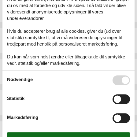
Ferielejlighed - 4 personer - Kirchstraße - 23992 - Neukloster
du os med at forbedre og udvikle siden. I så fald vil der blive
Emne nr.:
530-748961
videresendt anonymiserede oplysninger til vores
4 personer
underleverandører.
Hvis du accepterer brug af alle cookies, giver du (ud over
Ferielejlighed - 4 personer - 23992 - Neukloster
statistik) samtykke til, at vi må videresende oplysninger til
Emne nr.:
305-DE8903.601.1
tredjepart med henblik på personaliseret markedsføring.
4 personer
Du kan når som helst ændre eller tilbagekalde dit samtykke
vedr. statistik og/eller markedsføring.
Ferielejlighed - 2 personer - 23992 - Neukloster
Emne nr.:
305-DE8903.602.1
Se også vores
Persondatapolitik
2 personer
Nødvendige
Ferielejlighed - 4 personer - 23992 - Neukloster
Statistik
Emne nr.:
305-DE8903.603.1
4 personer
Markedsføring
Ferielejlighed - 3 personer - Feldstr. - 23992 - Neukloster
Emne nr.:
136-DZV684