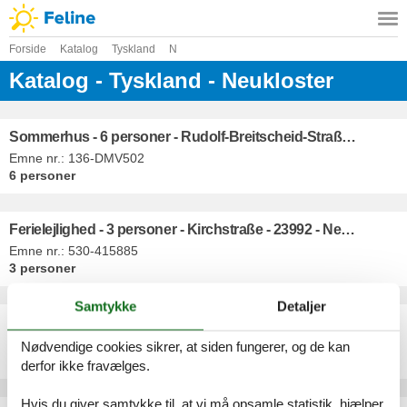
Forside
Katalog
Tyskland
N
Katalog - Tyskland - Neukloster
Sommerhus - 6 personer - Rudolf-Breitscheid-Straße - 23992 - Neukloster
Emne nr.:
136-DMV502
6 personer
Ferielejlighed - 3 personer - Kirchstraße - 23992 - Neukloster
Emne nr.:
530-415885
3 personer
Samtykke
Detaljer
Ferielejlighed - 4 personer - Kirchstraße - 23992 - Neukloster
Emne nr.:
530-674257
Nødvendige cookies sikrer, at siden fungerer, og de kan
4 personer
derfor ikke fravælges.
Hvis du giver samtykke til, at vi må opsamle statistik, hjælper