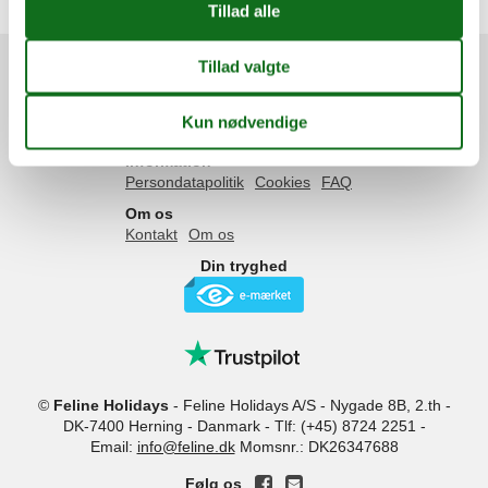
3 personer
Services
Gavekort
Tilbudsmail
Information
Persondatapolitik
Cookies
FAQ
Om os
Kontakt
Om os
Din tryghed
©
Feline Holidays
-
Feline Holidays A/S
-
Nygade 8B, 2.th -
DK-7400
Herning
-
Danmark -
Tlf:
(+45) 8724 2251
-
Email:
info@feline.dk
Momsnr.: DK26347688
Følg os