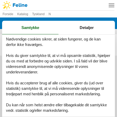
Forside
Katalog
Tyskland
N
Katalog - Tyskland - Neuglobsow
Samtykke
Detaljer
Nødvendige cookies sikrer, at siden fungerer, og de kan
Sommerhus - 6 personer - Am Walde - Neuglobsow - 16775 - Stechlin
derfor ikke fravælges.
Emne nr.:
136-DBB735
6 personer
heraf 2 børn (0-11 år)
Hvis du giver samtykke til, at vi må opsamle statistik, hjælper
du os med at forbedre og udvikle siden. I så fald vil der blive
videresendt anonymiserede oplysninger til vores
underleverandører.
Services
Gavekort
Tilbudsmail
Hvis du accepterer brug af alle cookies, giver du (ud over
Information
statistik) samtykke til, at vi må videresende oplysninger til
Persondatapolitik
Cookies
FAQ
tredjepart med henblik på personaliseret markedsføring.
Om os
Kontakt
Om os
Du kan når som helst ændre eller tilbagekalde dit samtykke
vedr. statistik og/eller markedsføring.
Din tryghed