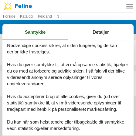
Forside
Katalog
Tyskland
N
Katalog - Tyskland - Neuerburg
Samtykke
Detaljer
Nødvendige cookies sikrer, at siden fungerer, og de kan
Ferielejlighed - 4 personer - Kirchgasse - 54673 - Neuerburg
derfor ikke fravælges.
Emne nr.:
530-813678
4 personer
Hvis du giver samtykke til, at vi må opsamle statistik, hjælper
du os med at forbedre og udvikle siden. I så fald vil der blive
Ferielejlighed - 4 personer - Kirchgasse - 54673 - Neuerburg
videresendt anonymiserede oplysninger til vores
underleverandører.
Emne nr.:
530-560026
4 personer
Hvis du accepterer brug af alle cookies, giver du (ud over
statistik) samtykke til, at vi må videresende oplysninger til
tredjepart med henblik på personaliseret markedsføring.
Services
Du kan når som helst ændre eller tilbagekalde dit samtykke
Gavekort
Tilbudsmail
vedr. statistik og/eller markedsføring.
Information