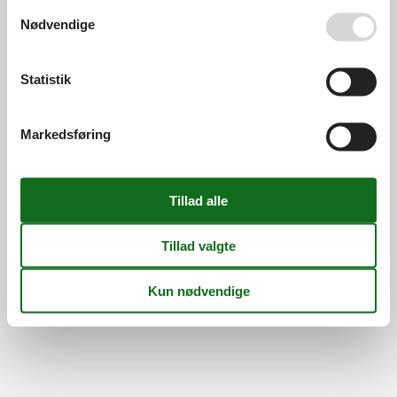
Persondatapolitik
Cookies
FAQ
Se også vores
Persondatapolitik
Nødvendige
Om os
Kontakt
Om os
Din tryghed
Statistik
Markedsføring
©
Feline Holidays
-
Feline Holidays A/S
-
Nygade 8B, 2.th -
DK-7400
Herning
-
Danmark -
Tlf:
(+45) 8724 2251
-
Email:
info@feline.dk
Momsnr.: DK26347688
Følg os