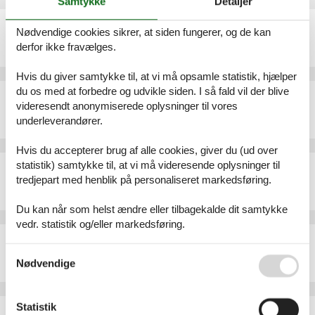
Samtykke
Detaljer
Ferielejlighed - 5 personer - Grubnow - 18569 - Neuenkirchen (Rügen)
Nødvendige cookies sikrer, at siden fungerer, og de kan
Emne nr.:
540-273090-191187
derfor ikke fravælges.
5 personer
Hvis du giver samtykke til, at vi må opsamle statistik, hjælper
du os med at forbedre og udvikle siden. I så fald vil der blive
Ferielejlighed - 2 personer - Grubnow - 18569 - Neuenkirchen (Rügen)
videresendt anonymiserede oplysninger til vores
Emne nr.:
540-272785-190882
underleverandører.
2 personer
Hvis du accepterer brug af alle cookies, giver du (ud over
statistik) samtykke til, at vi må videresende oplysninger til
Ferielejlighed - 5 personer - Grubnow - 18569 - Neuenkirchen (Rügen)
tredjepart med henblik på personaliseret markedsføring.
Emne nr.:
540-273039-191136
5 personer
Du kan når som helst ændre eller tilbagekalde dit samtykke
vedr. statistik og/eller markedsføring.
Ferielejlighed - 5 personer - Grubnow - 18569 - Neuenkirchen (Rügen)
Se også vores
Persondatapolitik
Emne nr.:
540-273008-191105
Nødvendige
5 personer
Statistik
Ferielejlighed - 5 personer - Grubnow - 18569 - Neuenkirchen (Rügen)