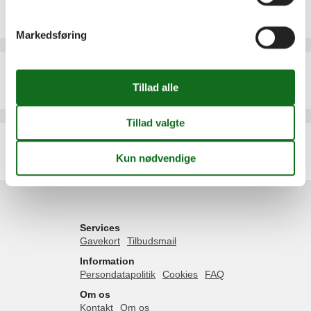
Emne nr.:
540-272783-190880
5 personer
Markedsføring
Ferielejlighed - 4 personer - Grubnow - 18569 - Neuenkirchen (Rügen)
Emne nr.:
540-273038-191135
4 personer
Ferielejlighed - 2 personer - Grubnow - 18569 - Neuenkirchen (Rügen)
Emne nr.:
540-272784-190881
2 personer
Services
Gavekort
Tilbudsmail
Information
Persondatapolitik
Cookies
FAQ
Om os
Kontakt
Om os