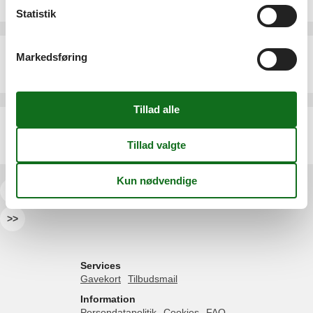
5 personer
Statistik
Sommerhus - 6 personer - Smäswai - 25946 - Nebel
Markedsføring
Emne nr.:
552-128286
6 personer
Ferielejlighed - 4 personer - Uasterstigh - 25946 - Nebel
Emne nr.:
540-242835-161272
4 personer
<<
<
1
2
3
4
5
6
7
...
>
>>
Services
Gavekort
Tilbudsmail
Information
Persondatapolitik
Cookies
FAQ