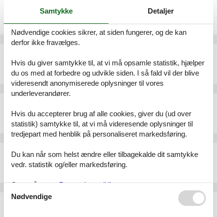
Ferielejlighed - 2 personer - Uasterstigh - 25946 - Nebel
Samtykke
Detaljer
Emne nr.:
552-51345
2 personer
Nødvendige cookies sikrer, at siden fungerer, og de kan
derfor ikke fravælges.
Ferielejlighed - 2 personer - Sösarper Strunwai - 25946 - Nebel
Hvis du giver samtykke til, at vi må opsamle statistik, hjælper
Emne nr.:
552-72650
du os med at forbedre og udvikle siden. I så fald vil der blive
2 personer
videresendt anonymiserede oplysninger til vores
underleverandører.
Ferielejlighed - 4 personer - Strunwai - 25946 - Nebel
Hvis du accepterer brug af alle cookies, giver du (ud over
Emne nr.:
540-176450-141870
statistik) samtykke til, at vi må videresende oplysninger til
4 personer
tredjepart med henblik på personaliseret markedsføring.
Ferielejlighed - 2 personer - Katterhugh - 25946 - Nebel
Du kan når som helst ændre eller tilbagekalde dit samtykke
Emne nr.:
552-164731
vedr. statistik og/eller markedsføring.
2 personer
Se også vores
Persondatapolitik
Nødvendige
Sommerhus - 5 personer - Sanghughwai - 25946 - Nebel
Emne nr.:
552-90168