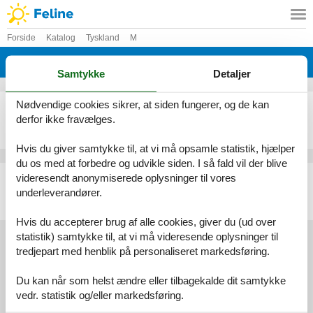
Forside
Katalog
Tyskland
M
Katalog - Tyskland - Mahlow
Samtykke
Detaljer
Nødvendige cookies sikrer, at siden fungerer, og de kan
Sommerhus - 4 personer - Am Sportplatz - 15831 - Mahlow
derfor ikke fravælges.
Emne nr.:
136-DZV090
4 personer
Hvis du giver samtykke til, at vi må opsamle statistik, hjælper
du os med at forbedre og udvikle siden. I så fald vil der blive
Ferielejlighed - 3 personer - 15831 - Mahlow
videresendt anonymiserede oplysninger til vores
underleverandører.
Emne nr.:
305-DE8968.601.1
3 personer
Hvis du accepterer brug af alle cookies, giver du (ud over
statistik) samtykke til, at vi må videresende oplysninger til
tredjepart med henblik på personaliseret markedsføring.
Services
Du kan når som helst ændre eller tilbagekalde dit samtykke
Gavekort
Tilbudsmail
vedr. statistik og/eller markedsføring.
Information