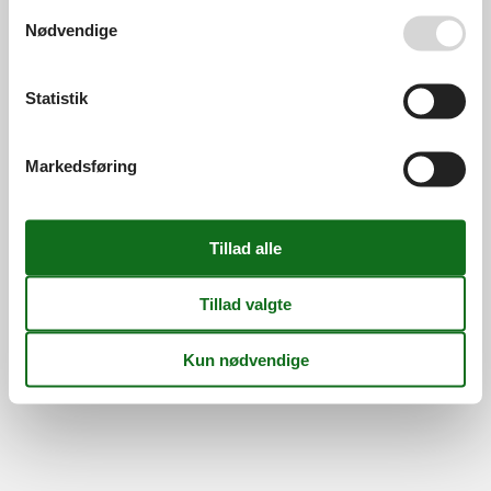
Persondatapolitik
Cookies
FAQ
Se også vores
Persondatapolitik
Nødvendige
Om os
Kontakt
Om os
Din tryghed
Statistik
Markedsføring
©
Feline Holidays
-
Feline Holidays A/S
-
Nygade 8B, 2.th -
DK-7400
Herning
-
Danmark -
Tlf:
(+45) 8724 2251
-
Email:
info@feline.dk
Momsnr.: DK26347688
Følg os