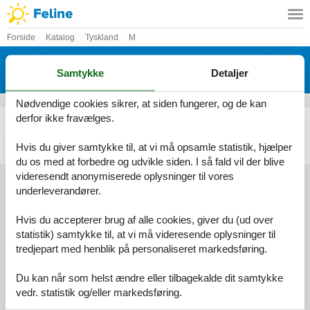
Forside
Katalog
Tyskland
M
Katalog - Tyskland - M Barrierearm -
Samtykke
Detaljer
Marissa
Nødvendige cookies sikrer, at siden fungerer, og de kan
derfor ikke fravælges.
Sommerhus - 8 personer - Im Garten - M Barrierearm - Marissa - 49459 - Lembruch/Dümmer See
Emne nr.:
136-DDS273
Hvis du giver samtykke til, at vi må opsamle statistik, hjælper
8 personer
du os med at forbedre og udvikle siden. I så fald vil der blive
videresendt anonymiserede oplysninger til vores
underleverandører.
Services
Hvis du accepterer brug af alle cookies, giver du (ud over
Gavekort
Tilbudsmail
statistik) samtykke til, at vi må videresende oplysninger til
Information
tredjepart med henblik på personaliseret markedsføring.
Persondatapolitik
Cookies
FAQ
Du kan når som helst ændre eller tilbagekalde dit samtykke
Om os
Kontakt
Om os
vedr. statistik og/eller markedsføring.