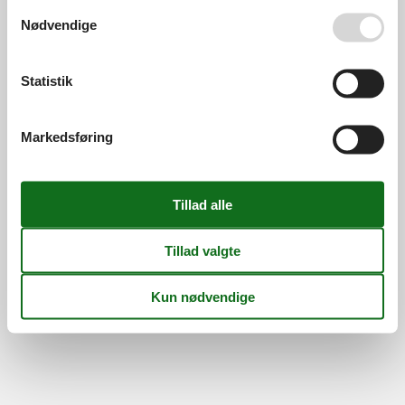
Din tryghed
Se også vores
Persondatapolitik
Nødvendige
Statistik
©
Feline Holidays
-
Feline Holidays A/S
-
Nygade 8B, 2.th -
DK-7400
Herning
-
Danmark -
Tlf:
(+45) 8724 2251
-
Markedsføring
Email:
info@feline.dk
Momsnr.: DK26347688
Følg os