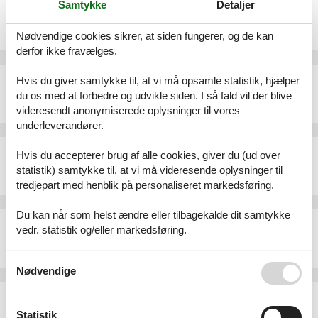
Samtykke
Detaljer
Ferielejlighed - 4 personer - Ginsterweg - 17449 - Karlshagen
Emne nr.:
552-190638
Nødvendige cookies sikrer, at siden fungerer, og de kan
4 personer
derfor ikke fravælges.
Ferielejlighed - 2 personer - Peenestraße - 17449 - Karlshagen
Hvis du giver samtykke til, at vi må opsamle statistik, hjælper
du os med at forbedre og udvikle siden. I så fald vil der blive
Emne nr.:
530-229905
2 personer
videresendt anonymiserede oplysninger til vores
underleverandører.
Ferielejlighed - 7 personer - An den Rehwiesen - 17449 - Karlshagen
Hvis du accepterer brug af alle cookies, giver du (ud over
Emne nr.:
530-526406
statistik) samtykke til, at vi må videresende oplysninger til
7 personer
heraf 1 barn (0-3 år)
tredjepart med henblik på personaliseret markedsføring.
Du kan når som helst ændre eller tilbagekalde dit samtykke
Ferielejlighed - 4 personer - Strandstraße - 17449 - Karlshagen
vedr. statistik og/eller markedsføring.
Emne nr.:
552-215452
4 personer
Se også vores
Persondatapolitik
Nødvendige
Ferielejlighed - 4 personer - Am Hafen 4 / Wohnung - 17449 - Karlshagen
Emne nr.:
530-248020
Statistik