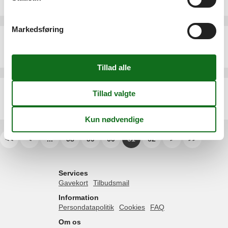
4 personer
Markedsføring
Sommerhus - 5 personer - Zeltplatzstraße - 17449 - Karlshagen
Emne nr.:
552-220342
5 personer
Ferielejlighed - 4 personer - Peenestr. - 17449 - Karlshagen
Emne nr.:
530-143656
4 personer
<<
<
...
58
59
60
61
62
>
>>
Services
Gavekort
Tilbudsmail
Information
Persondatapolitik
Cookies
FAQ
Om os