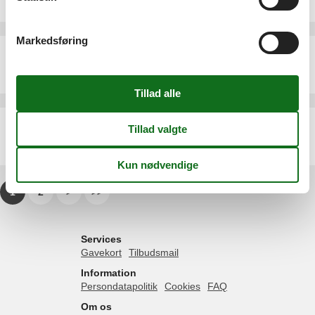
4 personer
Markedsføring
Ferielejlighed - 2 personer - Deichweg - 24217 - Kalifornien
Emne nr.:
540-297434-209505
2 personer
Sommerhus - 4 personer - Linauweg - 24217 - Kalifornien
Emne nr.:
540-294608-204256
4 personer
1
2
>
>>
Services
Gavekort
Tilbudsmail
Information
Persondatapolitik
Cookies
FAQ
Om os