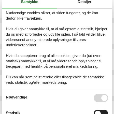
Samtykke
Detaljer
Ferielejlighed - 4 personer - 24217 - Kalifornien
Emne nr.:
305-DE2309.606.1
Nødvendige cookies sikrer, at siden fungerer, og de kan
4 personer
derfor ikke fravælges.
Ferielejlighed - 2 personer - 24217 - Kalifornien
Hvis du giver samtykke til, at vi må opsamle statistik, hjælper
du os med at forbedre og udvikle siden. I så fald vil der blive
Emne nr.:
305-DE2309.601.1
2 personer
videresendt anonymiserede oplysninger til vores
underleverandører.
Ferielejlighed - 2 personer - 24217 - Kalifornien
Hvis du accepterer brug af alle cookies, giver du (ud over
Emne nr.:
305-DE2309.602.1
statistik) samtykke til, at vi må videresende oplysninger til
2 personer
tredjepart med henblik på personaliseret markedsføring.
Du kan når som helst ændre eller tilbagekalde dit samtykke
Ferielejlighed - 3 personer - 24217 - Kalifornien
vedr. statistik og/eller markedsføring.
Emne nr.:
305-DE2309.611.1
3 personer
Se også vores
Persondatapolitik
Nødvendige
Ferielejlighed - 4 personer - Deichweg - 24217 - Kalifornien
Emne nr.:
540-297846-209915
Statistik