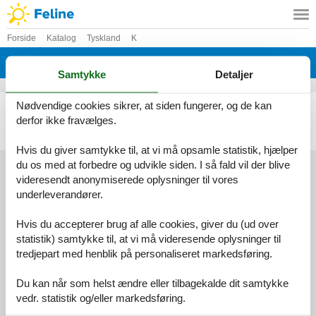
Forside
Katalog
Tyskland
K
Katalog - Tyskland - Kalbe Sittensen
Samtykke
Detaljer
Nødvendige cookies sikrer, at siden fungerer, og de kan
Sommerhus - 6 personer - Am Sande - Kalbe Sittensen - 27419 - Sittensen Kalbe
derfor ikke fravælges.
Emne nr.:
136-DNS304
6 personer
heraf 2 børn (0-11 år)
Hvis du giver samtykke til, at vi må opsamle statistik, hjælper
du os med at forbedre og udvikle siden. I så fald vil der blive
videresendt anonymiserede oplysninger til vores
underleverandører.
Services
Gavekort
Tilbudsmail
Hvis du accepterer brug af alle cookies, giver du (ud over
Information
statistik) samtykke til, at vi må videresende oplysninger til
Persondatapolitik
Cookies
FAQ
tredjepart med henblik på personaliseret markedsføring.
Om os
Kontakt
Om os
Du kan når som helst ændre eller tilbagekalde dit samtykke
vedr. statistik og/eller markedsføring.
Din tryghed