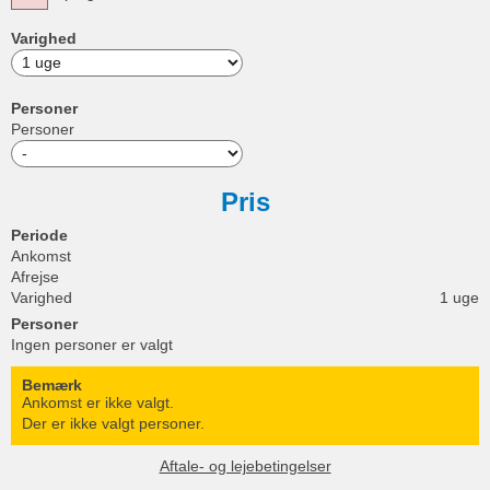
Varighed
Personer
Personer
Pris
Periode
Ankomst
Afrejse
Varighed
1 uge
Personer
Ingen personer er valgt
Bemærk
Ankomst er ikke valgt.
Der er ikke valgt personer.
Aftale- og lejebetingelser