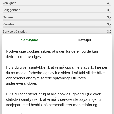
Venlighed:
4,5
Beliggenhed:
3,9
Generelt:
3,9
Værelse:
3,9
Service på stedet:
3,0
Værdi for pengene:
3,8
Samtykke
Detaljer
13 eksterne anmeldelser
Nødvendige cookies sikrer, at siden fungerer, og de kan
derfor ikke fravælges.
1,4
september 2024
Faciliteter:
2
Rengøring:
1
Komfort:
1
Hvis du giver samtykke til, at vi må opsamle statistik, hjælper
Beliggenhed:
1
Generelt:
1
Værelse:
1
du os med at forbedre og udvikle siden. I så fald vil der blive
videresendt anonymiserede oplysninger til vores
Service på stedet:
3
Værdi for pengene:
1
underleverandører.
Generel:
In den vielen Jahren, in denen wir schon mit den verschiedensten
Anbietern von Ferienwohnungen ob Privat oder Gewerbe unsere
Hvis du accepterer brug af alle cookies, giver du (ud over
Unterkunft gebucht haben, war diese Unterkunft die schlechteste
statistik) samtykke til, at vi må videresende oplysninger til
die wir je vorgefunden haben. Unsere Erfahrungen haben uns in
tredjepart med henblik på personaliseret markedsføring.
den vielen Jahren gelehrt, dass Angebot und Realität nicht immer
übereinstimmen. Aber es gibt immer noch Steigerungen in jeder