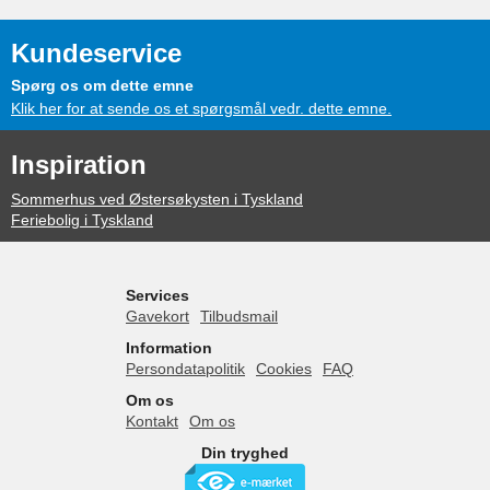
Kundeservice
Spørg os om dette emne
Klik her for at sende os et spørgsmål vedr. dette emne.
Inspiration
Sommerhus ved Østersøkysten i Tyskland
Feriebolig i Tyskland
Services
Gavekort
Tilbudsmail
Information
Persondatapolitik
Cookies
FAQ
Om os
Kontakt
Om os
Din tryghed