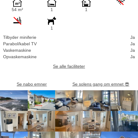
54 m²
1
1
1
Tilbyder miniferie
Ja
Parabol/kabel TV
Ja
Vaskemaskine
Ja
Opvaskemaskine
Ja
Se alle faciliteter
Se nabo emner
Se solens gang om emnet
😎