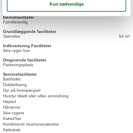
Aktivitetsfaciliteter
Cykelvenlig
Børnefaciliteter
Familievenlig
Grundlæggende faciliteter
Størrelse
54 m²
Indkvartering Faciliteter
Ikke-ryger hus
Omgivende faciliteter
Parkeringsplads
Servicefaciliteter
Bad/toilet
Dobbeltseng
Dyr på forespørgsel
Husdyr tilladt eller efter anmodning
Højstol
Hårtørrer
Ikke-rygere
Kabel/Sat
Kombineret stue/soveværelse
Køleskab