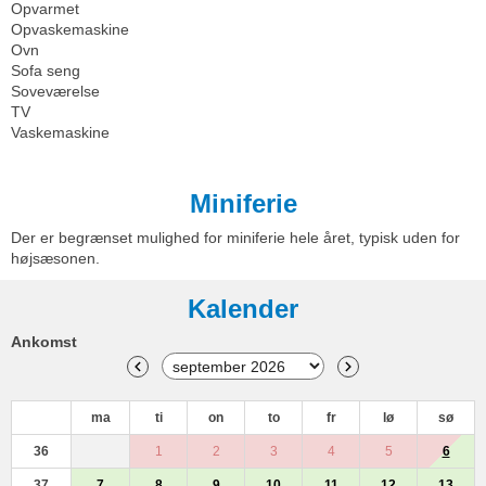
Opvarmet
Opvaskemaskine
Ovn
Sofa seng
Soveværelse
TV
Vaskemaskine
Miniferie
Der er begrænset mulighed for miniferie hele året, typisk uden for
højsæsonen.
Kalender
Ankomst
ma
ti
on
to
fr
lø
sø
36
1
2
3
4
5
6
37
7
8
9
10
11
12
13