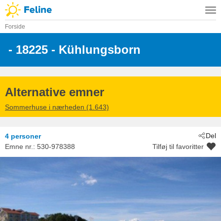
Forside
 - 18225
 - Kühlungsborn
Alternative emner
Sommerhuse i nærheden (1.643)
Del
4 personer
Emne nr.:
530-978388
Tilføj til favoritter