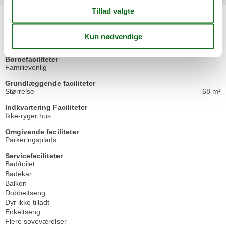
Faciliteter
Aktivitetsfaciliteter
Cykelvenlig
Børnefaciliteter
Familievenlig
Grundlæggende faciliteter
Størrelse
68 m²
Indkvartering Faciliteter
Ikke-ryger hus
Omgivende faciliteter
Parkeringsplads
Servicefaciliteter
Bad/toilet
Badekar
Balkon
Dobbeltseng
Dyr ikke tilladt
Enkeltseng
Flere soveværelser