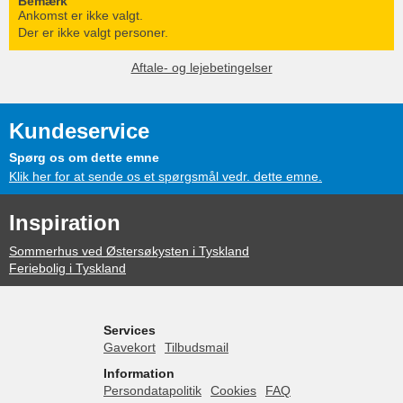
Bemærk
Ankomst er ikke valgt.
Der er ikke valgt personer.
Aftale- og lejebetingelser
Kundeservice
Spørg os om dette emne
Klik her for at sende os et spørgsmål vedr. dette emne.
Inspiration
Sommerhus ved Østersøkysten i Tyskland
Feriebolig i Tyskland
Services
Gavekort
Tilbudsmail
Information
Persondatapolitik
Cookies
FAQ