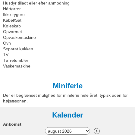
Husdyr tilladt eller efter anmodning
Hårtørrer
Ikke-rygere
Kabel/Sat
Køleskab
Opvarmet
Opvaskemaskine
Ovn
Separat køkken
TV
Tørretumbler
Vaskemaskine
Miniferie
Der er begrænset mulighed for miniferie hele året, typisk uden for
højsæsonen.
Kalender
Ankomst