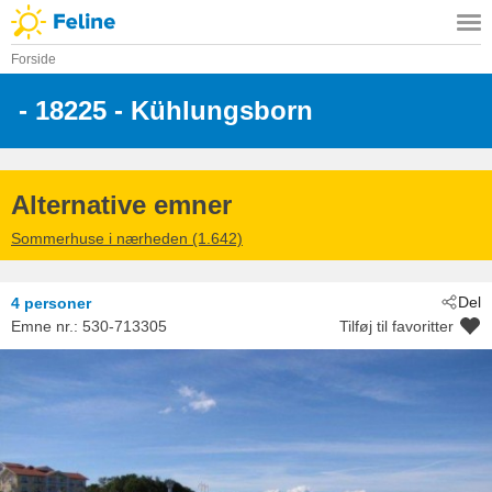
Forside
 - 18225
 - Kühlungsborn
Alternative emner
Sommerhuse i nærheden (1.642)
Del
4 personer
Emne nr.:
530-713305
Tilføj til favoritter