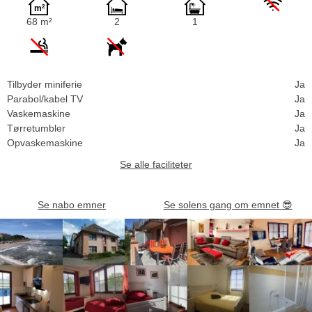
68 m²
2
1
Tilbyder miniferie
Ja
Parabol/kabel TV
Ja
Vaskemaskine
Ja
Tørretumbler
Ja
Opvaskemaskine
Ja
Se alle faciliteter
Se nabo emner
Se solens gang om emnet
😎