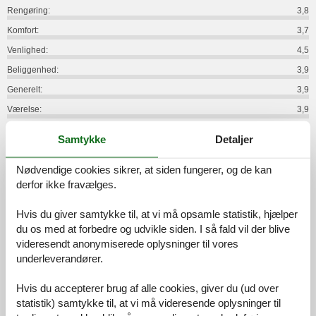
Rengøring:
3,8
Komfort:
3,7
Venlighed:
4,5
Beliggenhed:
3,9
Generelt:
3,9
Værelse:
3,9
Service på stedet:
3,0
Samtykke
Detaljer
Værdi for pengene:
3,8
Nødvendige cookies sikrer, at siden fungerer, og de kan
13 eksterne anmeldelser
derfor ikke fravælges.
1,4
september 2024
Hvis du giver samtykke til, at vi må opsamle statistik, hjælper
Faciliteter:
2
Rengøring:
1
Komfort:
1
du os med at forbedre og udvikle siden. I så fald vil der blive
Beliggenhed:
1
Generelt:
1
Værelse:
1
videresendt anonymiserede oplysninger til vores
underleverandører.
Service på stedet:
3
Værdi for pengene:
1
Generel:
Hvis du accepterer brug af alle cookies, giver du (ud over
In den vielen Jahren, in denen wir schon mit den verschiedensten
Anbietern von Ferienwohnungen ob Privat oder Gewerbe unsere
statistik) samtykke til, at vi må videresende oplysninger til
Unterkunft gebucht haben, war diese Unterkunft die schlechteste