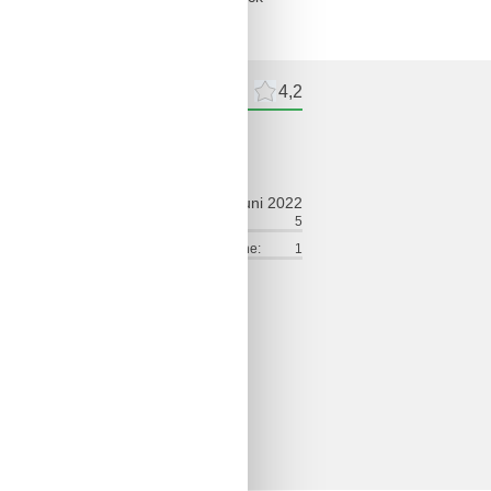
meldelser
Eksterne anmeldelser
4,2
ldelse
juni 2022
ort:
1
Venlighed:
5
lse:
3
Værdi for pengene:
1