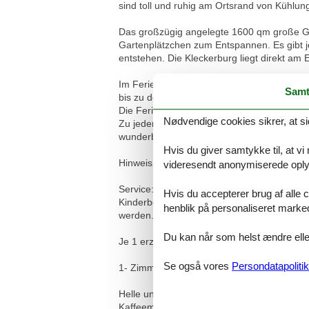
sind toll und ruhig am Ortsrand von Kühlu
Das großzügig angelegte 1600 qm große Grun
Gartenplätzchen zum Entspannen. Es gibt je
entstehen. Die Kleckerburg liegt direkt a
Im Ferienhaus Kleckerburg befinden sich
Samt
bis zu den großen Familien- Ferienwohnung
Die Ferienwohnungen können separat, aber
Nødvendige cookies sikrer, at si
Zu jeder Wohnung gibt es einen separaten 
wunderbaren Weitblick bis zur Ostsee.
Hvis du giver samtykke til, at vi
Hinweis: Der Ferienhof am Leuchtturm OFC 
videresendt anonymiserede oplys
Service:
Hvis du accepterer brug af alle c
Kinderbett und Hochstuhl können, je nach 
henblik på personaliseret marke
werden.
Du kan når som helst ændre eller
Je 1 erzogener und stubenreiner kleiner Hu
Se også vores
Persondatapolitik
1- Zimmer Ferienwohnung mit Meerblick fü
Helle und freundliche 1- Zimmer Ferienwohn
Kaffeemaschine, Wasserkocher und Toaster.