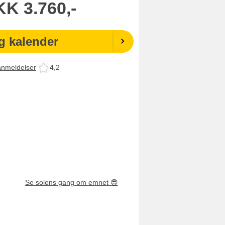
KK
3.760,-
g kalender
anmeldelser
4,2
Se solens gang om emnet
😎