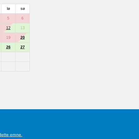
lø
sø
5
6
12
13
19
20
26
27
 dette emne.