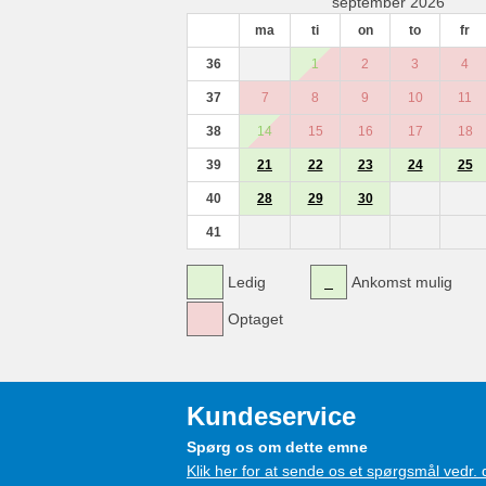
september 2026
ma
ti
on
to
fr
36
1
2
3
4
37
7
8
9
10
11
38
14
15
16
17
18
39
21
22
23
24
25
40
28
29
30
41
Ledig
Ankomst mulig
Optaget
Kundeservice
Spørg os om dette emne
Klik her for at sende os et spørgsmål vedr.