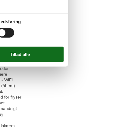
faciliteter
edsføring
et
tseng
 tilladt
igt
igt
tilladt eller efter anmodning
æder
gere
 - WiFi
 (åbent)
ab
d for fryser
et
maudsigt
øj
ladskærm