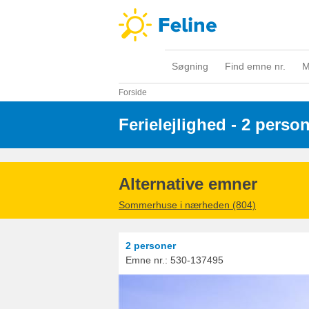
Søgning
Find emne nr.
M
Forside
Ferielejlighed - 2 perso
Alternative emner
Sommerhuse i nærheden (804)
2 personer
Emne nr.:
530-137495