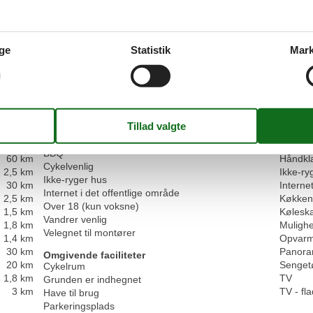
Faciliteter
Aktivitetsfaciliteter
Service
ge
Statistik
Mark
2,5 km
Cykelvenlig
Bad/toil
1,8 km
Bruser
Børnefaciliteter
1,5 km
Dobbel
Familievenlig
1,8 km
Dyr ikke
2,5 km
Havuds
Grundlæggende faciliteter
6 km
Havuds
Størrelse
24 m²
2,5 km
Husdyr 
Indkvartering Faciliteter
6 km
Højstol
BBQ
60 km
Håndkl
Cykelvenlig
2,5 km
Ikke-ry
Ikke-ryger hus
30 km
Internet
Internet i det offentlige område
2,5 km
Køkken
Over 18 (kun voksne)
1,5 km
Kølesk
Vandrer venlig
1,8 km
Mulighe
Velegnet til montører
1,4 km
Opvarm
30 km
Panora
Omgivende faciliteter
20 km
Senget
Cykelrum
1,8 km
TV
Grunden er indhegnet
3 km
TV - f
Have til brug
Parkeringsplads