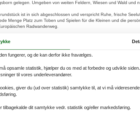
ngsborn gelegen. Umgeben von weiten Feldern, Wiesen und Wald und n
dstück ist in sich abgeschlossen und verspricht Ruhe, frische Seeluf
de Menge Platz zum Toben und Spielen für die Kleinen und die persönl
m Europäischen Radwanderweg.
 7 separate Ferienwohnungen. Vom kuscheligen 1- Zimmer- Apparteme
ykke
Det
en ist für jeden Gast das passende Quartier dabei.
 auch kombiniert für Großfamilien oder auch Gruppen von bis zu 19 
den fungerer, og de kan derfor ikke fravælges.
Sitzbereich im Garten oder eine direkt angeschlossene Terrasse. Im G
 må opsamle statistik, hjælper du os med at forbedre og udvikle siden. I
04 mit 7 weiteren Ferienwohnungen liegt direkt nebenan.
ninger til vores underleverandører.
ookies, giver du (ud over statistik) samtykke til, at vi må videresende
Verfügbarkeit, bereitgestellt werden. Bettwäsche und Handtücher könn
dsføring.
 tilbagekalde dit samtykke vedr. statistik og/eller markedsføring.
nd ist in jeder Ferienwohnungen herzlich willkommen.
r 2 Personen
ung mit Doppelbett, Kleiderschrank, TV und Esstisch. Küchenzeile mit
 Bad mit Dusche und WC. Aus den Fenstern der kleinen Ferienwohnung 