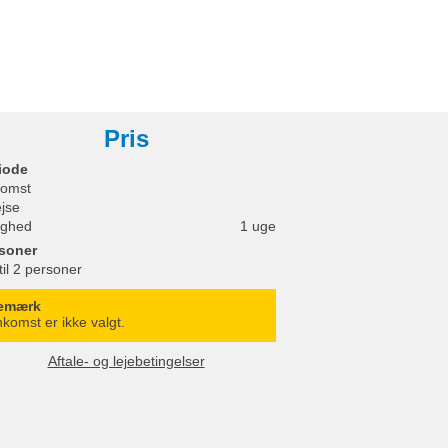
Pris
iode
omst
ejse
ighed
1 uge
soner
til 2 personer
emærk
komst er ikke valgt.
Aftale- og lejebetingelser