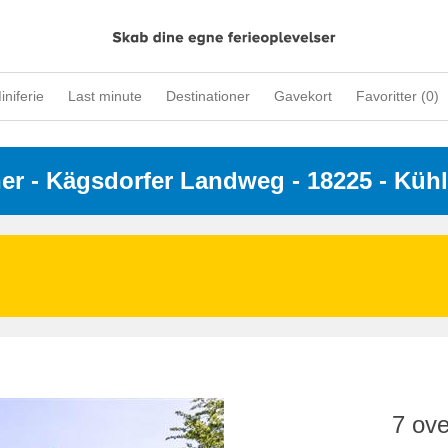
iniferie
Last minute
Destinationer
Gavekort
Favoritter (
0
)
ner
 - 
Kägsdorfer Landweg
 - 18225
 - Küh
7 ove