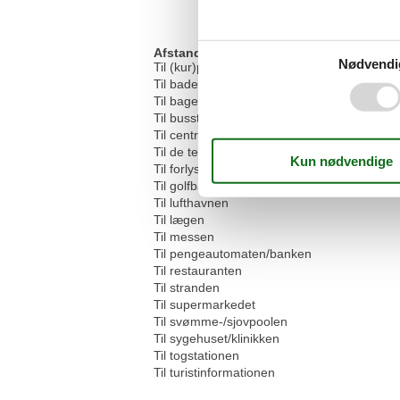
Afstande
Nødvendi
Til (kur)parken/skoven
Til badepladsen/vandmassen
Til bageren
Til busstoppestedet
Til centrum
Til de termiske bade
Til forlystelsesparken
Til golfbanen
Til lufthavnen
Til lægen
Til messen
Til pengeautomaten/banken
Til restauranten
Til stranden
Til supermarkedet
Til svømme-/sjovpoolen
Til sygehuset/klinikken
Til togstationen
Til turistinformationen