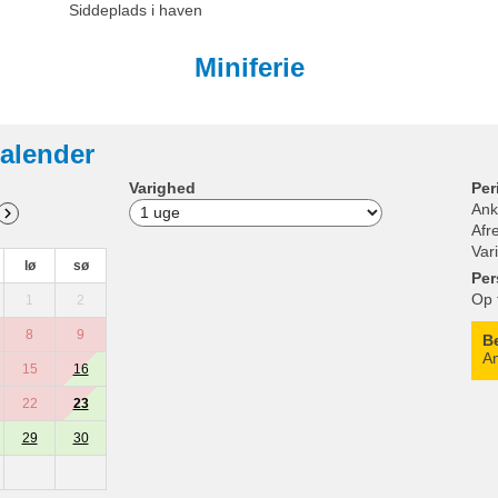
Siddeplads i haven
Miniferie
alender
Varighed
Per
Ank
Afr
Var
lø
sø
Per
Op 
1
2
8
9
B
An
15
16
22
23
29
30