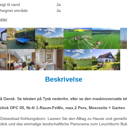
igt til vand
Ja
dhegnet område
Ja
teter
Beskrivelse
på Dansk. Se teksten på Tysk nedenfor, eller se den maskinoversatte t
ick OFC 05, Nr.4/ 1-Raum-FeWo, max.2 Pers, Meerseite + Garten
Ostseebad Kühlungsborn. Lassen Sie den Alltag zu Hause und genieße
eblick und das einmalige landschaftliche Panorama zum Leuchtturm Bu