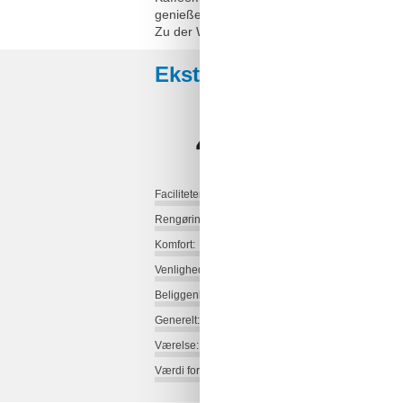
genießen.
Zu der Wohnung gehört eine Sitzecke im grü
Eksterne anmeldelser
4,2
Faciliteter:
Rengøring:
Komfort:
Venlighed:
Beliggenhed:
Generelt:
Værelse:
Værdi for pengene: