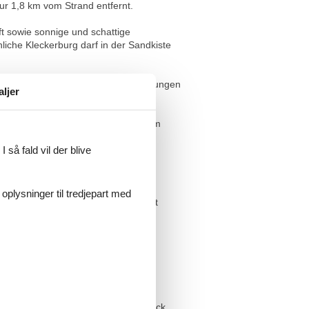
ur 1,8 km vom Strand entfernt.
t sowie sonnige und schattige
iche Kleckerburg darf in der Sandkiste
nt, über 2- Raum Maisonette- Wohnungen
aljer
Personen gebucht werden.
arten erfreuen sich die Gäste an dem
 så fald vil der blive
 oplysninger til tredjepart med
en auf Wunsch optional hinzugebucht
 2- Plattenherd, Kühlschrank,
lässt sich ein herrlicher Ostseeblick