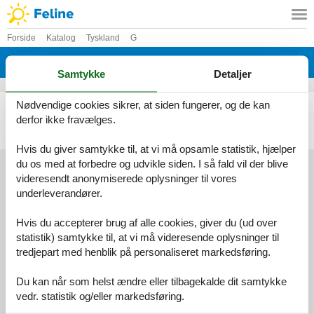
Forside
Katalog
Tyskland
G
Katalog - Tyskland - Glowe/Rügen
Samtykke
Detaljer
Nødvendige cookies sikrer, at siden fungerer, og de kan
Sommerhus - 6 personer - Am Kliff - Glowe/Rügen - 18551 - Glowe
derfor ikke fravælges.
Emne nr.:
136-DMR274
6 personer
Hvis du giver samtykke til, at vi må opsamle statistik, hjælper
du os med at forbedre og udvikle siden. I så fald vil der blive
videresendt anonymiserede oplysninger til vores
underleverandører.
Services
Gavekort
Tilbudsmail
Hvis du accepterer brug af alle cookies, giver du (ud over
Information
statistik) samtykke til, at vi må videresende oplysninger til
Persondatapolitik
Cookies
FAQ
tredjepart med henblik på personaliseret markedsføring.
Om os
Kontakt
Om os
Du kan når som helst ændre eller tilbagekalde dit samtykke
vedr. statistik og/eller markedsføring.
Din tryghed