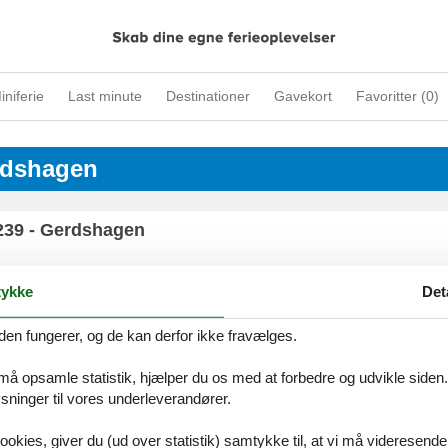
iniferie
Last minute
Destinationer
Gavekort
Favoritter (
0
)
erdshagen
8239 - Gerdshagen
ykke
Det
8239 - Gerdshagen
den fungerer, og de kan derfor ikke fravælges.
 må opsamle statistik, hjælper du os med at forbedre og udvikle siden. I
ninger til vores underleverandører.
8239 - Gerdshagen
ookies, giver du (ud over statistik) samtykke til, at vi må videresende