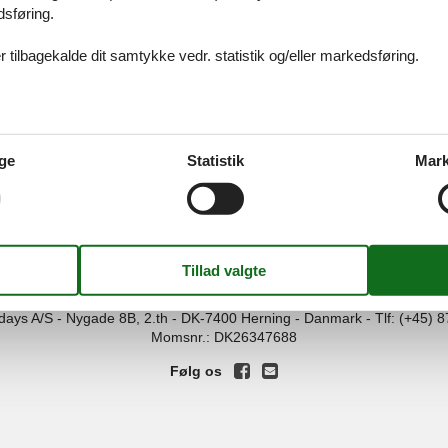
dsføring.
 tilbagekalde dit samtykke vedr. statistik og/eller markedsføring.
8239 - Gerdshagen
ge
Statistik
Mark
ices
Information
Om os
Din try
kort
Persondatapolitik
Kontakt
smail
Cookies
Om os
FAQ
idays A/S
-
Nygade 8B, 2.th -
DK-7400
Herning
-
Danmark -
Tlf:
(+45) 8
Momsnr.: DK26347688
Følg os