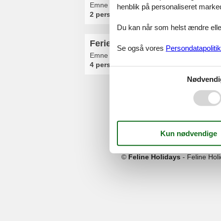
Emne nr.:
354-DE-00017-04
henblik på personaliseret marke
2 personer
Du kan når som helst ændre eller
Ferielejlighed - 4 personer - 1
Se også vores
Persondatapolitik
Emne nr.:
354-DE-00017-00
4 personer
Nødvendi
Serv
Gave
Tilbud
©
Feline Holidays
-
Feline Hol