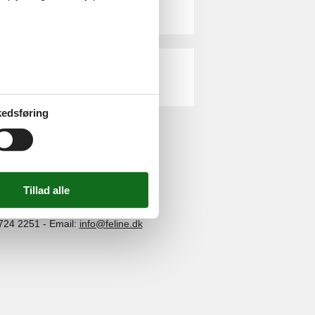
edsføring
ghed
724 2251
-
Email:
info@feline.dk