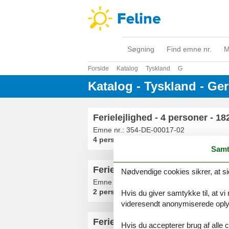
Søgning
Find emne nr.
M
Forside
Katalog
Tyskland
G
Katalog - Tyskland - G
Ferielejlighed - 4 personer - 1
Emne nr.:
354-DE-00017-02
4 personer
Samt
Ferielejlighed - 2 personer - 1
Nødvendige cookies sikrer, at si
Emne nr.:
354-DE-00017-03
2 personer
Hvis du giver samtykke til, at vi
videresendt anonymiserede oplys
Ferielejlighed - 2 personer - 1
Hvis du accepterer brug af alle c