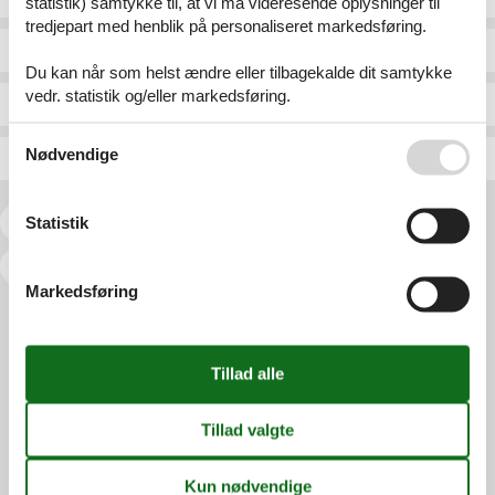
statistik) samtykke til, at vi må videresende oplysninger til
tredjepart med henblik på personaliseret markedsføring.
Gelting Ot Wackerballig -
Georgenthal Ot Catterfeld
Du kan når som helst ændre eller tilbagekalde dit samtykke
vedr. statistik og/eller markedsføring.
Geltinger Bucht, Ostsee
Georgenthal/Thüringer Wal
Se også vores
Persondatapolitik
Nødvendige
Gelting-Niesgra
Georgsmarienhütte
Statistik
<<
<
1
2
3
4
5
6
7
...
>
>>
Markedsføring
Services
Gavekort
Tilbudsmail
Information
Persondatapolitik
Cookies
FAQ
Om os
Kontakt
Om os