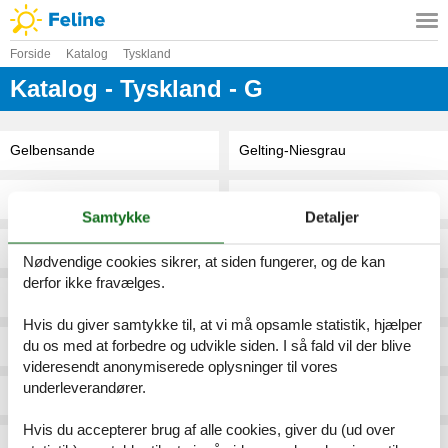
Forside
Katalog
Tyskland
Katalog - Tyskland - G
Gelbensande
Gelting-Niesgrau
Geldern
Geltorf
Samtykke
Detaljer
Gelenau
Gemünden
Nødvendige cookies sikrer, at siden fungerer, og de kan
derfor ikke fravælges.
Gelenau-Erzgebirge
Gemünden Am Main
Hvis du giver samtykke til, at vi må opsamle statistik, hjælper
du os med at forbedre og udvikle siden. I så fald vil der blive
Gellershausen
Gemünden\/Hunsrueck
videresendt anonymiserede oplysninger til vores
underleverandører.
Gelsenkirchen
Georgenberg
Hvis du accepterer brug af alle cookies, giver du (ud over
Gelting
Georgensgmünd