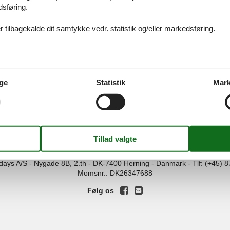
dsføring.
 tilbagekalde dit samtykke vedr. statistik og/eller markedsføring.
1 - Eutin-Sielbeck
ge
Statistik
Mark
ices
Information
Om os
Din try
kort
Persondatapolitik
Kontakt
smail
Cookies
Om os
FAQ
idays A/S
-
Nygade 8B, 2.th -
DK-7400
Herning
-
Danmark -
Tlf:
(+45) 8
Momsnr.: DK26347688
Følg os