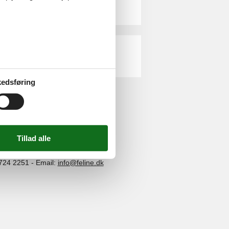
edsføring
ghed
724 2251
-
Email:
info@feline.dk