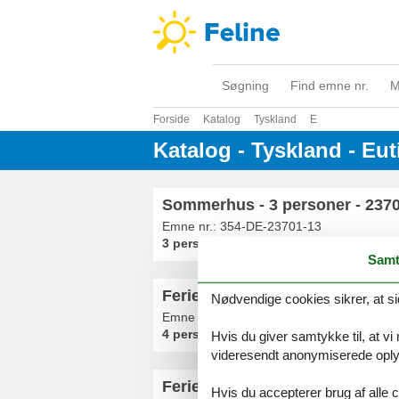
Søgning
Find emne nr.
M
Forside
Katalog
Tyskland
E
Katalog - Tyskland - Eut
Sommerhus - 3 personer - 2370
Emne nr.:
354-DE-23701-13
3 personer
Samt
Ferielejlighed - 4 personer - Eu
Nødvendige cookies sikrer, at si
Emne nr.:
540-315285-227942
4 personer
Hvis du giver samtykke til, at vi
videresendt anonymiserede oplys
Ferielejlighed - 4 personer - Eu
Hvis du accepterer brug af alle c