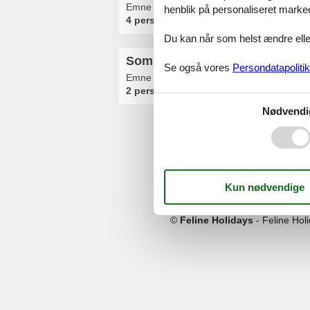
Emne nr.:
540-315288-227945
henblik på personaliseret marke
4 personer
Du kan når som helst ændre eller
Sommerhus - 2 personer - 2370
Se også vores
Persondatapolitik
Emne nr.:
354-DE-23701-12
2 personer
Nødvendi
Serv
Gave
Tilbud
©
Feline Holidays
-
Feline Hol