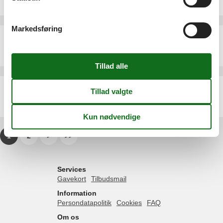
2 personer
Markedsføring
Ferielejlighed - 2 personer - Basselscheider Str. - 56281 - Emmelshausen
Emne nr.:
530-177102
2 personer
Ferielejlighed - 2 personer - Basselscheider Str. - 56281 - Emmelshausen
Emne nr.:
530-493648
2 personer
1
2
>
>>
Services
Gavekort
Tilbudsmail
Information
Persondatapolitik
Cookies
FAQ
Om os