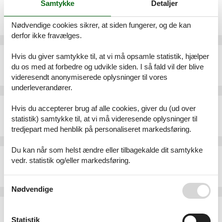
Samtykke
Detaljer
Ferielejlighed - 2 personer - Basselscheider-Str. - 56281 - Emmelshausen
Emne nr.:
530-550593
Nødvendige cookies sikrer, at siden fungerer, og de kan
2 personer
derfor ikke fravælges.
Ferielejlighed - 2 personer - Talstr. - 56281 - Emmelshausen
Hvis du giver samtykke til, at vi må opsamle statistik, hjælper
du os med at forbedre og udvikle siden. I så fald vil der blive
Emne nr.:
530-520092
2 personer
videresendt anonymiserede oplysninger til vores
underleverandører.
Ferielejlighed - 3 personer - Schwaller Dell - 56281 - Emmelshausen
Hvis du accepterer brug af alle cookies, giver du (ud over
Emne nr.:
530-213471
statistik) samtykke til, at vi må videresende oplysninger til
3 personer
heraf 1 barn (0-17 år)
tredjepart med henblik på personaliseret markedsføring.
Du kan når som helst ændre eller tilbagekalde dit samtykke
Bondegård - 6 personer - Baunhöller-Mühle - 56281 - Emmelshausen
vedr. statistik og/eller markedsføring.
Emne nr.:
530-761734
6 personer
Se også vores
Persondatapolitik
Nødvendige
Bondegård - 2 personer - Baunhöller-Mühle - 56281 - Emmelshausen
Emne nr.:
530-630698
Statistik