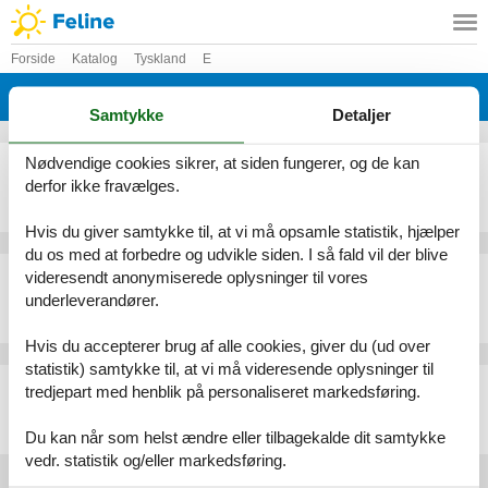
Forside
Katalog
Tyskland
E
Katalog - Tyskland - Ekenis/ Boren
Samtykke
Detaljer
Nødvendige cookies sikrer, at siden fungerer, og de kan
Sommerhus - 4 personer - Böttjerstraat - 24392 - Ekenis/ Boren
derfor ikke fravælges.
Emne nr.:
552-174734
4 personer
Hvis du giver samtykke til, at vi må opsamle statistik, hjælper
du os med at forbedre og udvikle siden. I så fald vil der blive
Sommerhus - 4 personer - Norderballig - 24392 - Ekenis/ Boren
videresendt anonymiserede oplysninger til vores
underleverandører.
Emne nr.:
552-174733
4 personer
Hvis du accepterer brug af alle cookies, giver du (ud over
statistik) samtykke til, at vi må videresende oplysninger til
Sommerhus - 4 personer - Norderballig - 24392 - Ekenis/ Boren
tredjepart med henblik på personaliseret markedsføring.
Emne nr.:
552-174732
4 personer
Du kan når som helst ændre eller tilbagekalde dit samtykke
vedr. statistik og/eller markedsføring.