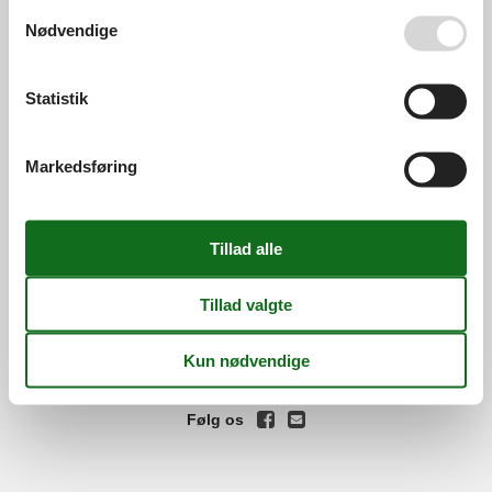
Se også vores
Persondatapolitik
Nødvendige
Services
Gavekort
Tilbudsmail
Information
Statistik
Persondatapolitik
Cookies
FAQ
Om os
Markedsføring
Kontakt
Om os
Din tryghed
©
Feline Holidays
-
Feline Holidays A/S
-
Nygade 8B, 2.th -
DK-7400
Herning
-
Danmark -
Tlf:
(+45) 8724 2251
-
Email:
info@feline.dk
Momsnr.: DK26347688
Følg os