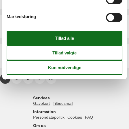
4 personer
Markedsføring
Ferielejlighed - 4 personer - Am Sieltief - 26736 - Eilsum
Emne nr.:
552-190082
4 personer
Sommerhus - 6 personer - Am Sieltief - 26736 - Eilsum
Emne nr.:
552-205815
6 personer
1
2
3
>
>>
Services
Gavekort
Tilbudsmail
Information
Persondatapolitik
Cookies
FAQ
Om os