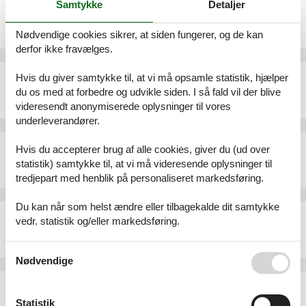
Samtykke
Detaljer
Ferielejlighed - 3 personer - Osterhörn - 26736 - Eilsum
Emne nr.:
552-182275
Nødvendige cookies sikrer, at siden fungerer, og de kan
3 personer
derfor ikke fravælges.
Sommerhus - 7 personer - Am Sieltief - 26736 - Eilsum
Hvis du giver samtykke til, at vi må opsamle statistik, hjælper
du os med at forbedre og udvikle siden. I så fald vil der blive
Emne nr.:
552-199501
7 personer
videresendt anonymiserede oplysninger til vores
underleverandører.
Sommerhus - 4 personer - Am Sieltief - 26736 - Eilsum
Hvis du accepterer brug af alle cookies, giver du (ud over
Emne nr.:
552-199503
statistik) samtykke til, at vi må videresende oplysninger til
4 personer
tredjepart med henblik på personaliseret markedsføring.
Du kan når som helst ændre eller tilbagekalde dit samtykke
Sommerhus - 6 personer - Am Sieltief - 26736 - Eilsum
vedr. statistik og/eller markedsføring.
Emne nr.:
552-199502
6 personer
Se også vores
Persondatapolitik
Nødvendige
Sommerhus - 4 personer - Am Sieltief - 26736 - Eilsum
Emne nr.:
552-205817
Statistik