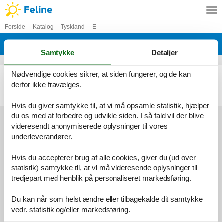
Forside
Katalog
Tyskland
E
Katalog - Tyskland - Edertal / Wellen
Samtykke
Detaljer
Nødvendige cookies sikrer, at siden fungerer, og de kan
Ferielejlighed - 3 personer - Im Heckenfeld - 34549 - Edertal / Wellen
derfor ikke fravælges.
Emne nr.:
530-348288
3 personer
heraf 1 barn (0-5 år)
Hvis du giver samtykke til, at vi må opsamle statistik, hjælper
du os med at forbedre og udvikle siden. I så fald vil der blive
videresendt anonymiserede oplysninger til vores
underleverandører.
Services
Gavekort
Tilbudsmail
Hvis du accepterer brug af alle cookies, giver du (ud over
Information
statistik) samtykke til, at vi må videresende oplysninger til
Persondatapolitik
Cookies
FAQ
tredjepart med henblik på personaliseret markedsføring.
Om os
Kontakt
Om os
Du kan når som helst ændre eller tilbagekalde dit samtykke
vedr. statistik og/eller markedsføring.
Din tryghed