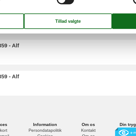
59 - Alf
59 - Alf
59 - Alf
ices
Information
Om os
Din try
kort
Persondatapolitik
Kontakt
smail
Cookies
Om os