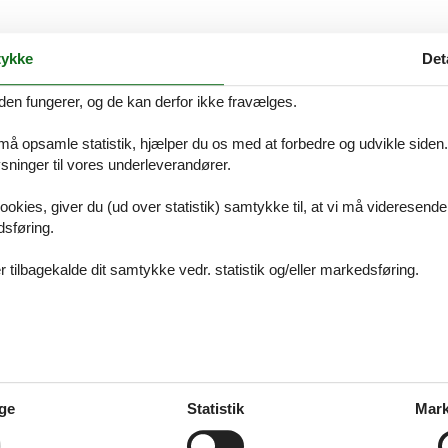
ykke
Det
59 - Alf
den fungerer, og de kan derfor ikke fravælges.
 må opsamle statistik, hjælper du os med at forbedre og udvikle siden. I
ninger til vores underleverandører.
m Mühlenteich - 56859 - Alf
ookies, giver du (ud over statistik) samtykke til, at vi må videresende
dsføring.
 tilbagekalde dit samtykke vedr. statistik og/eller markedsføring.
59 - Alf
59 - Alf
ge
Statistik
Mark