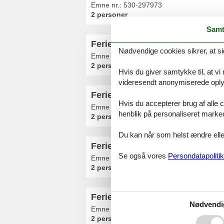
Emne nr.:
530-297973
2 personer
Samt
Ferielejlighed - 2 personer - 568
Nødvendige cookies sikrer, at si
Emne nr.:
305-DE5576.608.1
2 personer
Hvis du giver samtykke til, at vi
videresendt anonymiserede oplys
Ferielejlighed - 2 personer - A
Hvis du accepterer brug af alle c
Emne nr.:
530-135691
henblik på personaliseret marke
2 personer
Du kan når som helst ændre eller
Ferielejlighed - 2 personer - 568
Se også vores
Persondatapolitik
Emne nr.:
305-DE5576.611.1
2 personer
Ferielejlighed - 2 personer - 568
Nødvendi
Emne nr.:
305-DE5576.602.1
2 personer