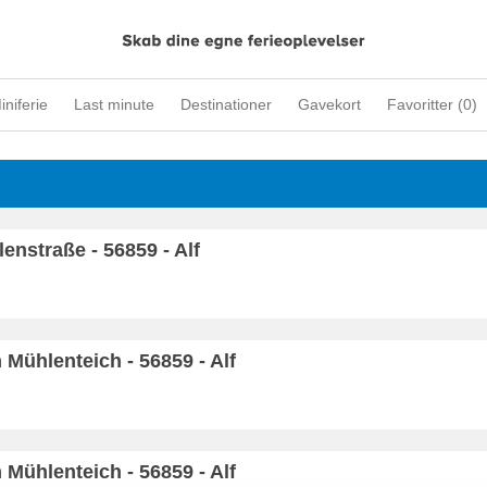
iniferie
Last minute
Destinationer
Gavekort
Favoritter (
0
)
nstraße - 56859 - Alf
m Mühlenteich - 56859 - Alf
m Mühlenteich - 56859 - Alf