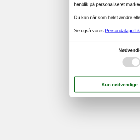
©
Feline Holidays
-
Feline Hol
henblik på personaliseret marke
Du kan når som helst ændre eller
Se også vores
Persondatapolitik
Nødvendi