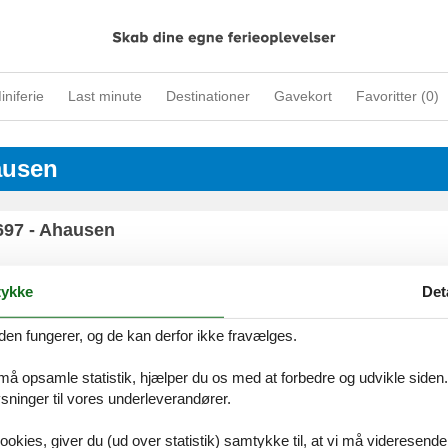
iniferie
Last minute
Destinationer
Gavekort
Favoritter (
0
)
ausen
8697 - Ahausen
ykke
Det
den fungerer, og de kan derfor ikke fravælges.
ices
Information
Om os
Din try
kort
Persondatapolitik
Kontakt
 må opsamle statistik, hjælper du os med at forbedre og udvikle siden. I
smail
Cookies
Om os
ninger til vores underleverandører.
FAQ
ookies, giver du (ud over statistik) samtykke til, at vi må videresende