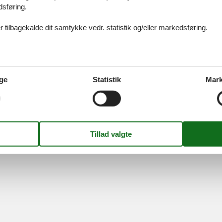
idays A/S
-
Nygade 8B, 2.th -
DK-7400
Herning
-
Danmark -
Tlf:
(+45) 8
dsføring.
Momsnr.: DK26347688
 tilbagekalde dit samtykke vedr. statistik og/eller markedsføring.
Følg os
ge
Statistik
Mark