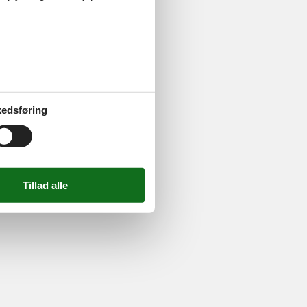
724 2251
-
Email:
info@feline.dk
edsføring