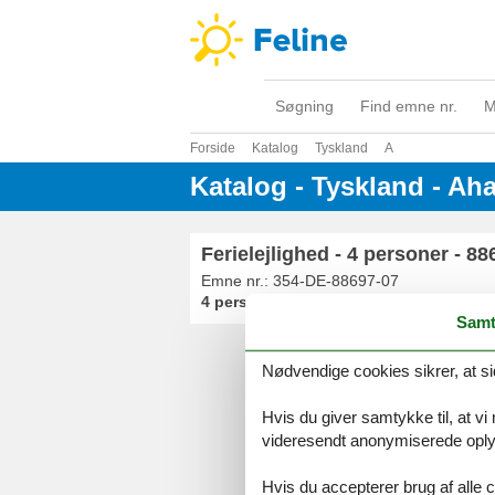
Søgning
Find emne nr.
M
Forside
Katalog
Tyskland
A
Katalog - Tyskland - Ah
Ferielejlighed - 4 personer - 8
Emne nr.:
354-DE-88697-07
4 personer
Samt
Nødvendige cookies sikrer, at si
Serv
Gave
Hvis du giver samtykke til, at vi
Tilbud
videresendt anonymiserede oplys
Hvis du accepterer brug af alle c