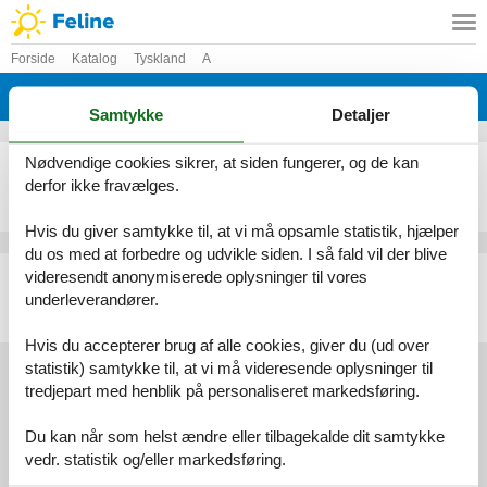
Forside
Katalog
Tyskland
A
Katalog - Tyskland - Adendorf
Samtykke
Detaljer
Nødvendige cookies sikrer, at siden fungerer, og de kan
Sommerhus - 6 personer - 21365 - Adendorf
derfor ikke fravælges.
Emne nr.:
354-DE-21365-01
6 personer
Hvis du giver samtykke til, at vi må opsamle statistik, hjælper
du os med at forbedre og udvikle siden. I så fald vil der blive
Sommerhus - 8 personer - 21365 - Adendorf
videresendt anonymiserede oplysninger til vores
underleverandører.
Emne nr.:
305-DE8916.601.1
8 personer
Hvis du accepterer brug af alle cookies, giver du (ud over
statistik) samtykke til, at vi må videresende oplysninger til
tredjepart med henblik på personaliseret markedsføring.
Services
Du kan når som helst ændre eller tilbagekalde dit samtykke
Gavekort
Tilbudsmail
vedr. statistik og/eller markedsføring.
Information