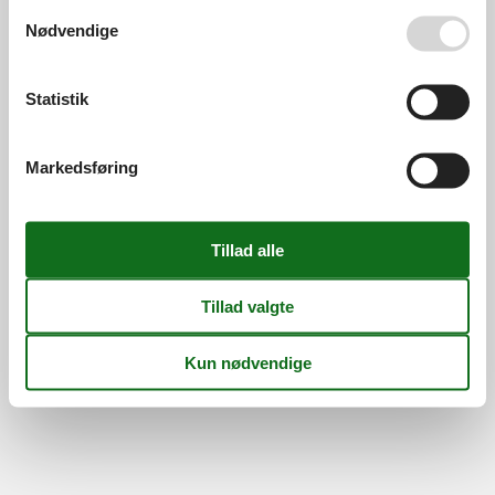
Persondatapolitik
Cookies
FAQ
Se også vores
Persondatapolitik
Nødvendige
Om os
Kontakt
Om os
Din tryghed
Statistik
Markedsføring
©
Feline Holidays
-
Feline Holidays A/S
-
Nygade 8B, 2.th -
DK-7400
Herning
-
Danmark -
Tlf:
(+45) 8724 2251
-
Email:
info@feline.dk
Momsnr.: DK26347688
Følg os