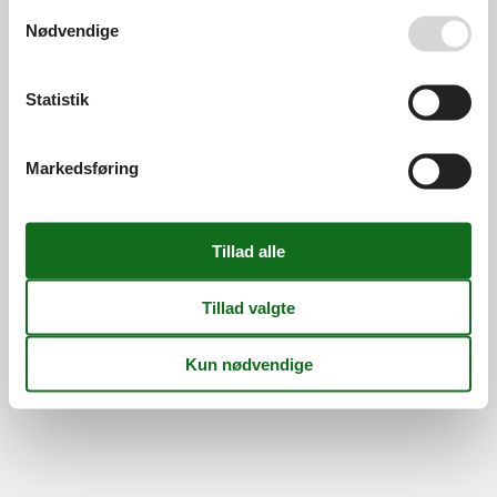
Se også vores
Persondatapolitik
Nødvendige
©
Feline Holidays
-
Feline Holidays A/S
-
Nygade 8B, 2.th -
DK-7400
Herning
-
Danmark -
Tlf:
(+45) 8724 2251
-
Statistik
Email:
info@feline.dk
Momsnr.: DK26347688
Følg os
Markedsføring