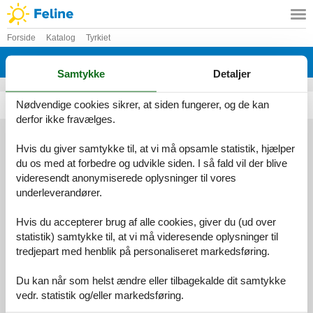
Forside
Katalog
Tyrkiet
Katalog - Tyrkiet - D
Samtykke
Detaljer
Nødvendige cookies sikrer, at siden fungerer, og de kan
Dalyan
Demirtas
derfor ikke fravælges.
Hvis du giver samtykke til, at vi må opsamle statistik, hjælper
du os med at forbedre og udvikle siden. I så fald vil der blive
Services
videresendt anonymiserede oplysninger til vores
Gavekort
Tilbudsmail
underleverandører.
Information
Persondatapolitik
Cookies
FAQ
Hvis du accepterer brug af alle cookies, giver du (ud over
Om os
statistik) samtykke til, at vi må videresende oplysninger til
Kontakt
Om os
tredjepart med henblik på personaliseret markedsføring.
Din tryghed
Du kan når som helst ændre eller tilbagekalde dit samtykke
vedr. statistik og/eller markedsføring.