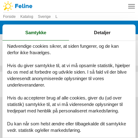
Forside
Katalog
Sverige
L
Katalog - Sverige - Lummelunda
Samtykke
Detaljer
Nødvendige cookies sikrer, at siden fungerer, og de kan
Sommerhus - 6 personer - Stora Norrgårde - Lummelunda - 622 75 - Visby
derfor ikke fravælges.
Emne nr.:
148-S42169
6 personer
Hvis du giver samtykke til, at vi må opsamle statistik, hjælper
du os med at forbedre og udvikle siden. I så fald vil der blive
Sommerhus - 2 personer - Etebols - Lummelunda - 621 71 - Visby
videresendt anonymiserede oplysninger til vores
underleverandører.
Emne nr.:
148-S42117
2 personer
Hvis du accepterer brug af alle cookies, giver du (ud over
statistik) samtykke til, at vi må videresende oplysninger til
tredjepart med henblik på personaliseret markedsføring.
Services
Du kan når som helst ændre eller tilbagekalde dit samtykke
Gavekort
Tilbudsmail
vedr. statistik og/eller markedsføring.
Information