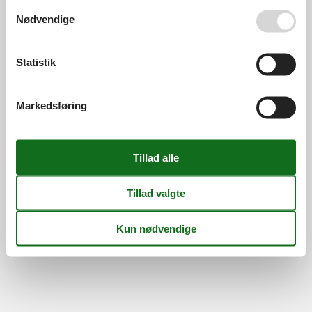
Persondatapolitik
Cookies
FAQ
Se også vores
Persondatapolitik
Nødvendige
Om os
Kontakt
Om os
Din tryghed
Statistik
Markedsføring
©
Feline Holidays
-
Feline Holidays A/S
-
Nygade 8B, 2.th -
DK-7400
Herning
-
Danmark -
Tlf:
(+45) 8724 2251
-
Email:
info@feline.dk
Momsnr.: DK26347688
Følg os