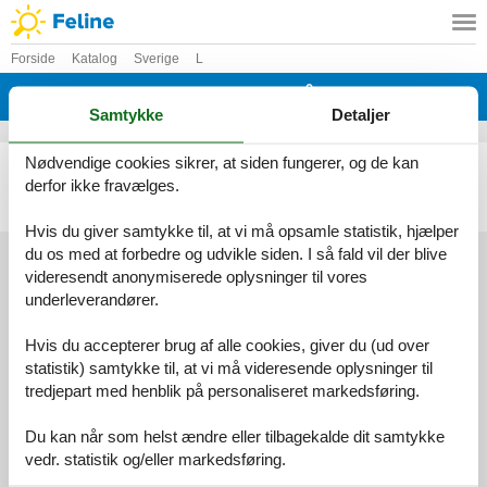
Forside
Katalog
Sverige
L
Katalog - Sverige - Luleå/Hagaviken
Samtykke
Detaljer
Nødvendige cookies sikrer, at siden fungerer, og de kan
Sommerhus - 5 personer - Snödroppesstigen - Luleå/Hagaviken - 974 51 - Luleå
derfor ikke fravælges.
Emne nr.:
148-S98039
5 personer
heraf 1 barn (0-11 år)
Hvis du giver samtykke til, at vi må opsamle statistik, hjælper
du os med at forbedre og udvikle siden. I så fald vil der blive
videresendt anonymiserede oplysninger til vores
underleverandører.
Services
Gavekort
Tilbudsmail
Hvis du accepterer brug af alle cookies, giver du (ud over
Information
statistik) samtykke til, at vi må videresende oplysninger til
Persondatapolitik
Cookies
FAQ
tredjepart med henblik på personaliseret markedsføring.
Om os
Kontakt
Om os
Du kan når som helst ændre eller tilbagekalde dit samtykke
vedr. statistik og/eller markedsføring.
Din tryghed