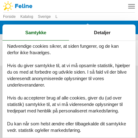
Forside
Katalog
Sverige
L
Katalog - Sverige - Luleå / Niemisel
Samtykke
Detaljer
Nødvendige cookies sikrer, at siden fungerer, og de kan
Sommerhus - 8 personer - Forsnäs - Luleå / Niemisel - 955 95 - Forsnäs
derfor ikke fravælges.
Emne nr.:
148-S98054
8 personer
Hvis du giver samtykke til, at vi må opsamle statistik, hjælper
du os med at forbedre og udvikle siden. I så fald vil der blive
videresendt anonymiserede oplysninger til vores
underleverandører.
Services
Gavekort
Tilbudsmail
Hvis du accepterer brug af alle cookies, giver du (ud over
Information
statistik) samtykke til, at vi må videresende oplysninger til
Persondatapolitik
Cookies
FAQ
tredjepart med henblik på personaliseret markedsføring.
Om os
Kontakt
Om os
Du kan når som helst ændre eller tilbagekalde dit samtykke
vedr. statistik og/eller markedsføring.
Din tryghed