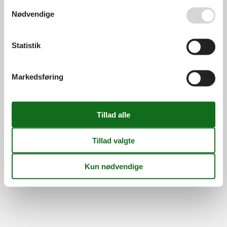
Din tryghed
Se også vores
Persondatapolitik
Nødvendige
Statistik
©
Feline Holidays
-
Feline Holidays A/S
-
Nygade 8B, 2.th -
DK-7400
Herning
-
Danmark -
Tlf:
(+45) 8724 2251
-
Markedsføring
Email:
info@feline.dk
Momsnr.: DK26347688
Følg os