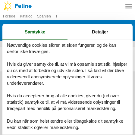
Forside
Katalog
Spanien
T
Katalog - Spanien - Ternelles,
Samtykke
Detaljer
Pollenca
Nødvendige cookies sikrer, at siden fungerer, og de kan
derfor ikke fravælges.
Sommerhus - 6 personer - Diseminado Poligono - Ternelles, Pollenca - 07460 - Pollenca
Emne nr.:
147-EMI020
Hvis du giver samtykke til, at vi må opsamle statistik, hjælper
6 personer
du os med at forbedre og udvikle siden. I så fald vil der blive
videresendt anonymiserede oplysninger til vores
underleverandører.
Services
Hvis du accepterer brug af alle cookies, giver du (ud over
Gavekort
Tilbudsmail
statistik) samtykke til, at vi må videresende oplysninger til
Information
tredjepart med henblik på personaliseret markedsføring.
Persondatapolitik
Cookies
FAQ
Du kan når som helst ændre eller tilbagekalde dit samtykke
Om os
Kontakt
Om os
vedr. statistik og/eller markedsføring.