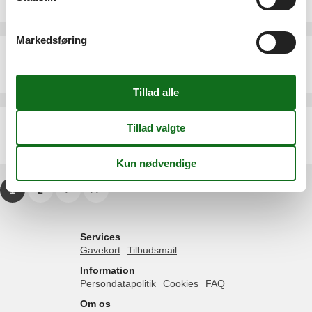
4 personer
Markedsføring
Ferielejlighed - 4 personer - 25528 - Taüll
Emne nr.:
306-ES2690.604.1
4 personer
Ferielejlighed - 2 personer - 25528 - Taüll
Emne nr.:
306-ES2690.602.1
2 personer
1
2
>
>>
Services
Gavekort
Tilbudsmail
Information
Persondatapolitik
Cookies
FAQ
Om os