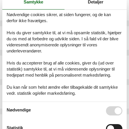
Samtykke
Detaljer
Ferielejlighed - 6 personer - 25528 - Taüll
Emne nr.:
306-ES2690.4.1
Nødvendige cookies sikrer, at siden fungerer, og de kan
6 personer
derfor ikke fravælges.
Ferielejlighed - 6 personer - 25528 - Taüll
Hvis du giver samtykke til, at vi må opsamle statistik, hjælper
du os med at forbedre og udvikle siden. I så fald vil der blive
Emne nr.:
306-ES2690.102.3
6 personer
videresendt anonymiserede oplysninger til vores
underleverandører.
Ferielejlighed - 4 personer - 25528 - Taüll
Hvis du accepterer brug af alle cookies, giver du (ud over
Emne nr.:
306-ES2690.607.1
statistik) samtykke til, at vi må videresende oplysninger til
4 personer
tredjepart med henblik på personaliseret markedsføring.
Du kan når som helst ændre eller tilbagekalde dit samtykke
Ferielejlighed - 4 personer - 25528 - Taüll
vedr. statistik og/eller markedsføring.
Emne nr.:
306-ES2690.603.1
4 personer
Se også vores
Persondatapolitik
Nødvendige
Ferielejlighed - 4 personer - 25528 - Taüll
Emne nr.:
306-ES2690.606.1
Statistik