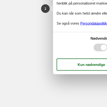
henblik på personaliseret marke
1
2
3
4
...
>
>>
Du kan når som helst ændre eller
Serv
Se også vores
Persondatapolitik
Gave
Tilbud
Nødvendi
©
Feline Holidays
-
Feline Hol