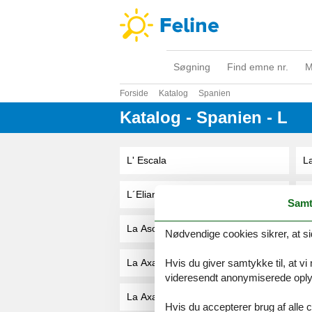
Søgning
Find emne nr.
M
Forside
Katalog
Spanien
Katalog - Spanien - L
L' Escala
La
L´Eliana
La
Samt
La Asomada
L
Nødvendige cookies sikrer, at si
Hvis du giver samtykke til, at vi
La Axarquía / Alcaucín
L
videresendt anonymiserede oplys
La Axarquía / Periana
L
Hvis du accepterer brug af alle c