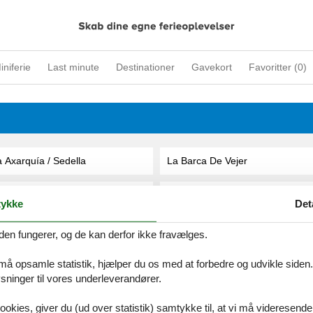
iniferie
Last minute
Destinationer
Gavekort
Favoritter (
0
)
 Axarquía / Sedella
La Barca De Vejer
 Axarquía/ Torrox
La Barosa
ykke
Det
a Axarquía/Almogía
La Barrosa, Cádiz
den fungerer, og de kan derfor ikke fravælges.
 må opsamle statistik, hjælper du os med at forbedre og udvikle siden. I
a Azohia
La Bisbal Del Penedès
ninger til vores underleverandører.
a Azohía
La Bisbal D'emporda
ookies, giver du (ud over statistik) samtykke til, at vi må videresende