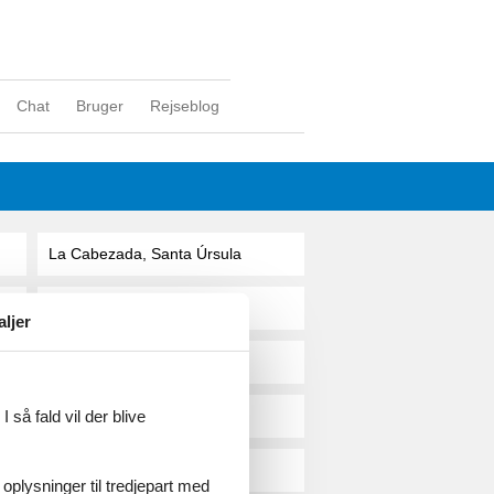
Chat
Bruger
Rejseblog
La Cabezada, Santa Úrsula
La Cala De Mijas
aljer
La Cala Del Moral
 så fald vil der blive
La Calderera, Felanitx
La Caleta De Interian
 oplysninger til tredjepart med