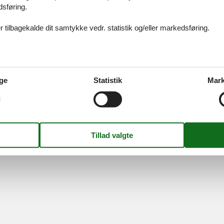
dsføring.
 tilbagekalde dit samtykke vedr. statistik og/eller markedsføring.
ices
Information
Om os
Din try
kort
Persondatapolitik
Kontakt
smail
Cookies
Om os
FAQ
ge
Statistik
Mark
idays A/S
-
Nygade 8B, 2.th -
DK-7400
Herning
-
Danmark -
Tlf:
(+45) 8
Momsnr.: DK26347688
Følg os