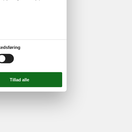
ghed
edsføring
724 2251
-
Email:
info@feline.dk