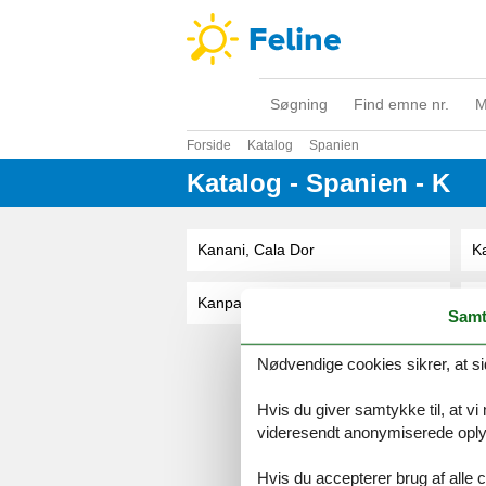
Søgning
Find emne nr.
M
Forside
Katalog
Spanien
Katalog - Spanien - K
Kanani, Cala Dor
Ka
Kanpantxu, Bizkaia
Ke
Samt
Nødvendige cookies sikrer, at si
Serv
Hvis du giver samtykke til, at vi
Gave
Tilbud
videresendt anonymiserede oplys
Hvis du accepterer brug af alle c