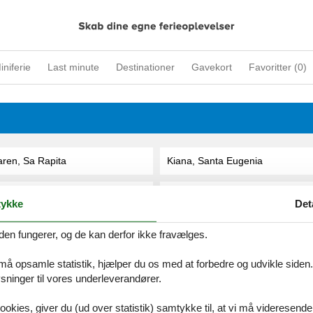
iniferie
Last minute
Destinationer
Gavekort
Favoritter (
0
)
ren, Sa Rapita
Kiana, Santa Eugenia
lly, Arta
Kimberly, Inca
ykke
Det
den fungerer, og de kan derfor ikke fravælges.
ices
Information
Om os
Din try
 må opsamle statistik, hjælper du os med at forbedre og udvikle siden. I
kort
Persondatapolitik
Kontakt
smail
Cookies
Om os
ninger til vores underleverandører.
FAQ
ookies, giver du (ud over statistik) samtykke til, at vi må videresende