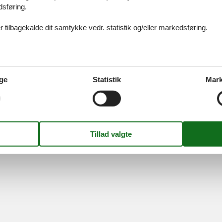
dsføring.
idays A/S
-
Nygade 8B, 2.th -
DK-7400
Herning
-
Danmark -
Tlf:
(+45) 8
Momsnr.: DK26347688
 tilbagekalde dit samtykke vedr. statistik og/eller markedsføring.
Følg os
ge
Statistik
Mark