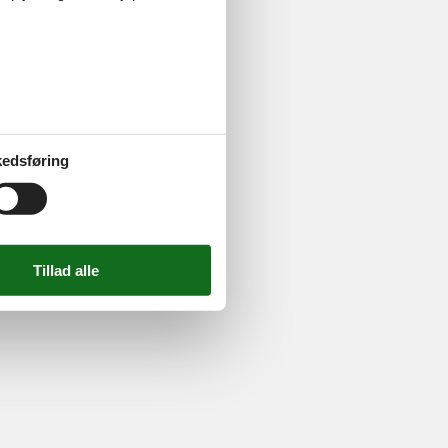
724 2251
-
Email:
info@feline.dk
edsføring