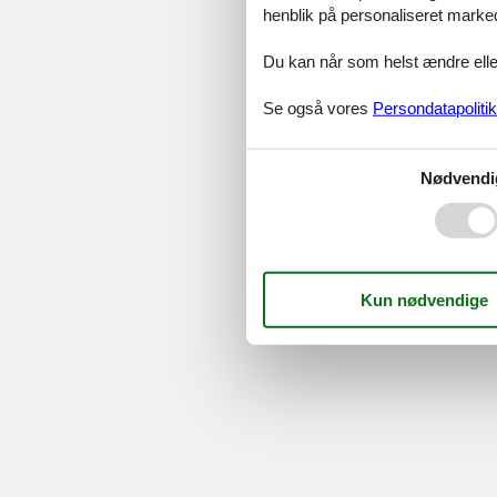
henblik på personaliseret marke
©
Feline Holidays
-
Feline Hol
Du kan når som helst ændre eller
Se også vores
Persondatapolitik
Nødvendi