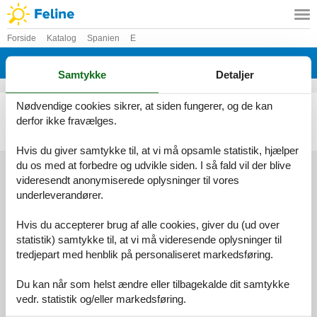
Forside
Katalog
Spanien
E
Katalog - Spanien - El Grao
Samtykke
Detaljer
Nødvendige cookies sikrer, at siden fungerer, og de kan
Sommerhus - 12 personer - 12100 - El Grao
derfor ikke fravælges.
Emne nr.:
306-ES9652.601.1
12 personer
Hvis du giver samtykke til, at vi må opsamle statistik, hjælper
du os med at forbedre og udvikle siden. I så fald vil der blive
videresendt anonymiserede oplysninger til vores
underleverandører.
Services
Gavekort
Tilbudsmail
Hvis du accepterer brug af alle cookies, giver du (ud over
Information
statistik) samtykke til, at vi må videresende oplysninger til
Persondatapolitik
Cookies
FAQ
tredjepart med henblik på personaliseret markedsføring.
Om os
Kontakt
Om os
Du kan når som helst ændre eller tilbagekalde dit samtykke
vedr. statistik og/eller markedsføring.
Din tryghed