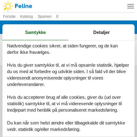
Forside
Katalog
Spanien
E
Katalog - Spanien - El Coronil
Samtykke
Detaljer
Nødvendige cookies sikrer, at siden fungerer, og de kan
Sommerhus - 7 personer - C. El Coronil-Montellano Km - 41760 - El Coronil
derfor ikke fravælges.
Emne nr.:
147-EAC428
7 personer
Hvis du giver samtykke til, at vi må opsamle statistik, hjælper
du os med at forbedre og udvikle siden. I så fald vil der blive
videresendt anonymiserede oplysninger til vores
underleverandører.
Services
Gavekort
Tilbudsmail
Hvis du accepterer brug af alle cookies, giver du (ud over
Information
statistik) samtykke til, at vi må videresende oplysninger til
Persondatapolitik
Cookies
FAQ
tredjepart med henblik på personaliseret markedsføring.
Om os
Kontakt
Om os
Du kan når som helst ændre eller tilbagekalde dit samtykke
vedr. statistik og/eller markedsføring.
Din tryghed