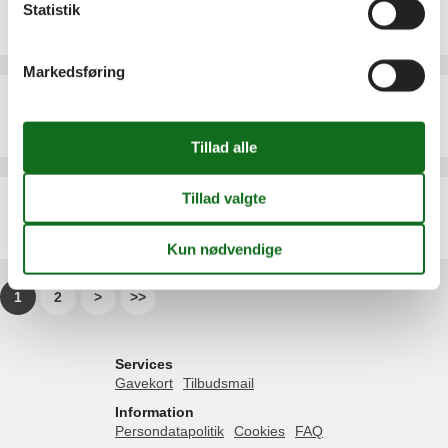
Statistik
Emne nr.:
306-ES9746.185.2
4 personer
Markedsføring
Ferielejlighed - 4 personer - 03560 - El Campello/Villajoyosa
Emne nr.:
306-ES9746.300.1
4 personer
Ferielejlighed - 4 personer - 03560 - El Campello/Villajoyosa
Emne nr.:
306-ES9746.430.2
4 personer
1
2
>
>>
Services
Gavekort
Tilbudsmail
Information
Persondatapolitik
Cookies
FAQ