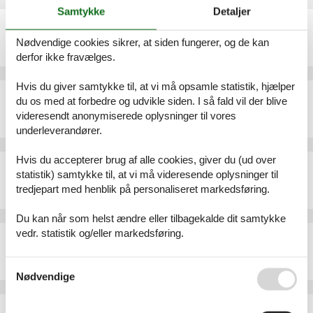
Samtykke
Detaljer
Sommerhus - 5 personer - 03560 - El Campello/Villajoyosa
Emne nr.:
306-ES9746.162.1
Nødvendige cookies sikrer, at siden fungerer, og de kan
5 personer
derfor ikke fravælges.
Hvis du giver samtykke til, at vi må opsamle statistik, hjælper
Ferielejlighed - 5 personer - 03560 - El Campello/Villajoyosa
du os med at forbedre og udvikle siden. I så fald vil der blive
Emne nr.:
306-ES9746.122.1
videresendt anonymiserede oplysninger til vores
5 personer
underleverandører.
Hvis du accepterer brug af alle cookies, giver du (ud over
Sommerhus - 6 personer - 03560 - El Campello/Villajoyosa
statistik) samtykke til, at vi må videresende oplysninger til
Emne nr.:
306-ES9746.651.1
tredjepart med henblik på personaliseret markedsføring.
6 personer
Du kan når som helst ændre eller tilbagekalde dit samtykke
vedr. statistik og/eller markedsføring.
Ferielejlighed - 3 personer - 03560 - El Campello/Villajoyosa
Emne nr.:
306-ES9746.170.2
Se også vores
Persondatapolitik
3 personer
Nødvendige
Sommerhus - 4 personer - 03570 - El Campello/Villajoyosa