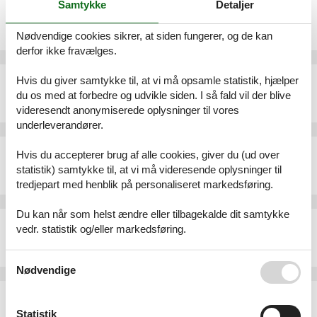
Samtykke
Detaljer
Sommerhus - 10 personer - Calle Copenhaguen 12 Chalet - 03560 - El Campello
Emne nr.:
147-EBI629
Nødvendige cookies sikrer, at siden fungerer, og de kan
10 personer
derfor ikke fravælges.
Sommerhus - 10 personer - Carrer d'Herbers - 03560 - El Campello
Hvis du giver samtykke til, at vi må opsamle statistik, hjælper
du os med at forbedre og udvikle siden. I så fald vil der blive
Emne nr.:
147-EBC233
10 personer
videresendt anonymiserede oplysninger til vores
underleverandører.
Ferielejlighed - 4 personer - Calle de Velázquez - 03560 - El Campello
Hvis du accepterer brug af alle cookies, giver du (ud over
Emne nr.:
147-EBI888
statistik) samtykke til, at vi må videresende oplysninger til
4 personer
tredjepart med henblik på personaliseret markedsføring.
Du kan når som helst ændre eller tilbagekalde dit samtykke
Ferielejlighed - 6 personer - Avinguda d'Alacant - 03560 - El Campello
vedr. statistik og/eller markedsføring.
Emne nr.:
147-EBC102
6 personer
Se også vores
Persondatapolitik
Nødvendige
Sommerhus - 6 personer - Carrer Forcall - 03560 - El Campello
Emne nr.:
147-EBI696
Statistik