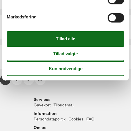
6 personer
Markedsføring
Ferielejlighed - 4 personer - C/Tarragona 17, - 03560 - El Campello
Emne nr.:
147-EBL049
4 personer
Ferielejlighed - 4 personer - C/San Sebastian 1 por. 2 pl - 03560 - El Campello
Emne nr.:
147-EBL774
4 personer
1
2
>
>>
Services
Gavekort
Tilbudsmail
Information
Persondatapolitik
Cookies
FAQ
Om os