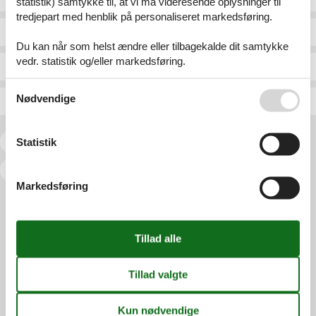
statistik) samtykke til, at vi må videresende oplysninger til
tredjepart med henblik på personaliseret markedsføring.
Elionor, Cala Ratjada
Elviria, Marbella
Du kan når som helst ændre eller tilbagekalde dit samtykke
vedr. statistik og/eller markedsføring.
Elite Polo Dreams, Inca
Elviria, Marbella.
Se også vores
Persondatapolitik
Nødvendige
Els Ametllers, Inca
Elvissa, Alcudia
Statistik
<<
<
1
2
3
4
5
6
7
...
>
>>
Markedsføring
Services
Gavekort
Tilbudsmail
Information
Persondatapolitik
Cookies
FAQ
Om os
Kontakt
Om os