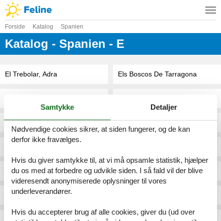
Forside
Katalog
Spanien
Katalog - Spanien - E
El Trebolar, Adra
Els Boscos De Tarragona
El Trocadero
Els Clepes, Son Servera
Samtykke
Detaljer
El Tulipan Blanco, Alcudia
Els Girasols, Campos
Nødvendige cookies sikrer, at siden fungerer, og de kan
derfor ikke fravælges.
El Valle Golf Resort
Els Mitjans, Arta
Hvis du giver samtykke til, at vi må opsamle statistik, hjælper
du os med at forbedre og udvikle siden. I så fald vil der blive
El Vendrell
Els Nou Cortons, Son Servera
videresendt anonymiserede oplysninger til vores
underleverandører.
El Vergel
Els Poblets
Hvis du accepterer brug af alle cookies, giver du (ud over
El Verger
Elviria