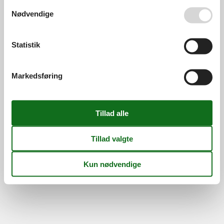
Din tryghed
Se også vores
Persondatapolitik
Nødvendige
Statistik
©
Feline Holidays
-
Feline Holidays A/S
-
Nygade 8B, 2.th -
DK-7400
Herning
-
Danmark -
Tlf:
(+45) 8724 2251
-
Markedsføring
Email:
info@feline.dk
Momsnr.: DK26347688
Følg os