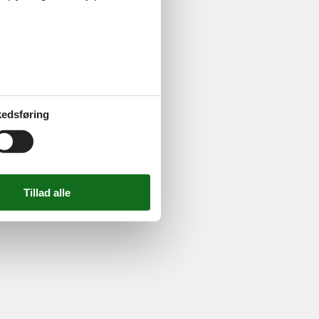
724 2251
-
Email:
info@feline.dk
edsføring