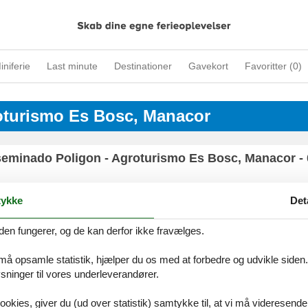
iniferie
Last minute
Destinationer
Gavekort
Favoritter (
0
)
roturismo Es Bosc, Manacor
Diseminado Poligon - Agroturismo Es Bosc, Manacor -
ykke
Det
den fungerer, og de kan derfor ikke fravælges.
ices
Information
Om os
Din try
kort
Persondatapolitik
Kontakt
 må opsamle statistik, hjælper du os med at forbedre og udvikle siden. I
smail
Cookies
Om os
ninger til vores underleverandører.
FAQ
ookies, giver du (ud over statistik) samtykke til, at vi må videresende