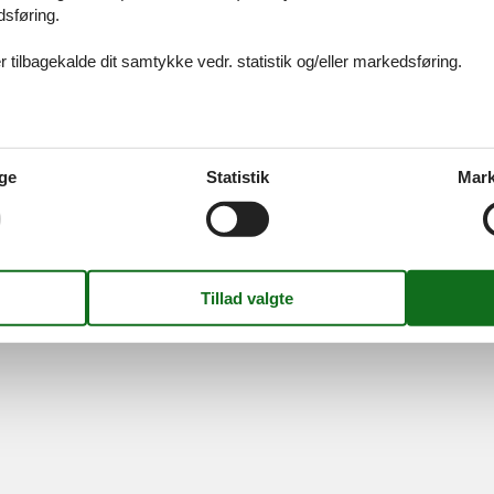
idays A/S
-
Nygade 8B, 2.th -
DK-7400
Herning
-
Danmark -
Tlf:
(+45) 8
dsføring.
Momsnr.: DK26347688
 tilbagekalde dit samtykke vedr. statistik og/eller markedsføring.
Følg os
ge
Statistik
Mark