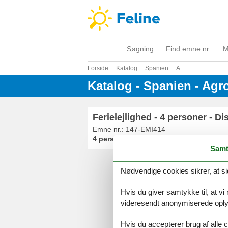
Søgning
Find emne nr.
M
Forside
Katalog
Spanien
A
Katalog - Spanien - Ag
Ferielejlighed - 4 personer - 
Emne nr.:
147-EMI414
4 personer
Samt
Nødvendige cookies sikrer, at si
Serv
Gave
Hvis du giver samtykke til, at vi
Tilbud
videresendt anonymiserede oplys
Hvis du accepterer brug af alle c