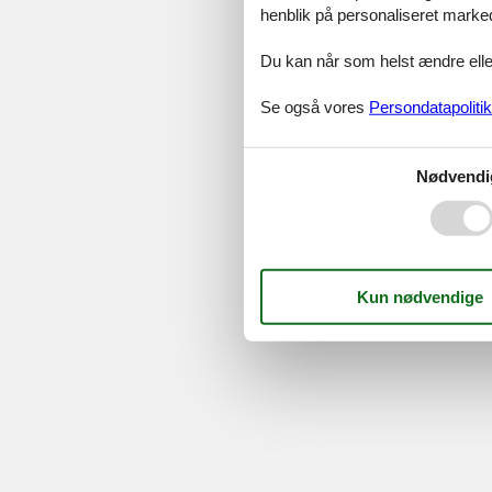
©
Feline Holidays
-
Feline Hol
henblik på personaliseret marke
Du kan når som helst ændre eller
Se også vores
Persondatapolitik
Nødvendi