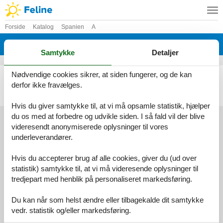
Forside
Katalog
Spanien
A
Katalog - Spanien - Adsubia
Samtykke
Detaljer
Nødvendige cookies sikrer, at siden fungerer, og de kan
Villa - 6 personer - 03786 - Adsubia
derfor ikke fravælges.
Emne nr.:
356-ES-00226-01
6 personer
Hvis du giver samtykke til, at vi må opsamle statistik, hjælper
du os med at forbedre og udvikle siden. I så fald vil der blive
videresendt anonymiserede oplysninger til vores
underleverandører.
Services
Gavekort
Tilbudsmail
Hvis du accepterer brug af alle cookies, giver du (ud over
Information
statistik) samtykke til, at vi må videresende oplysninger til
Persondatapolitik
Cookies
FAQ
tredjepart med henblik på personaliseret markedsføring.
Om os
Kontakt
Om os
Du kan når som helst ændre eller tilbagekalde dit samtykke
vedr. statistik og/eller markedsføring.
Din tryghed