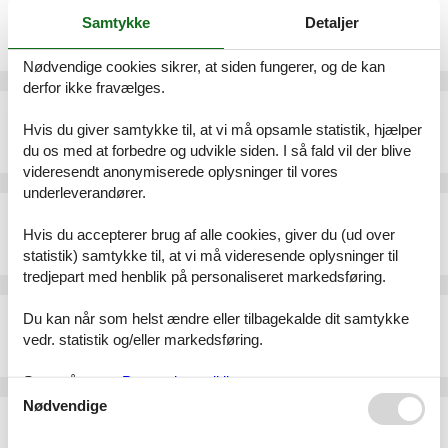
Ferielejlighed - 2 personer - 7270 - Davos
Samtykke
Detaljer
Emne nr.:
303-CH7260.695.1
2 personer
Nødvendige cookies sikrer, at siden fungerer, og de kan
derfor ikke fravælges.
Ferielejlighed - 3 personer - 7270 - Davos
Hvis du giver samtykke til, at vi må opsamle statistik, hjælper
Emne nr.:
303-CH7260.726.1
du os med at forbedre og udvikle siden. I så fald vil der blive
3 personer
videresendt anonymiserede oplysninger til vores
underleverandører.
Ferielejlighed - 4 personer - 7260 - Davos
Hvis du accepterer brug af alle cookies, giver du (ud over
Emne nr.:
303-CH7260.280.3
statistik) samtykke til, at vi må videresende oplysninger til
4 personer
tredjepart med henblik på personaliseret markedsføring.
Ferielejlighed - 7 personer - 7270 - Davos
Du kan når som helst ændre eller tilbagekalde dit samtykke
Emne nr.:
303-CH7260.678.1
vedr. statistik og/eller markedsføring.
7 personer
Se også vores
Persondatapolitik
Nødvendige
Ferielejlighed - 6 personer - 7270 - Davos
Emne nr.:
303-CH7260.687.1