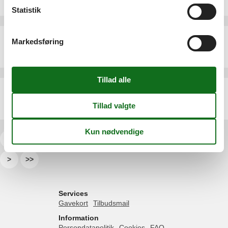
6 personer
Statistik
Ferielejlighed - 2 personer - 7270 - Davos
Markedsføring
Emne nr.:
303-CH7260.641.1
2 personer
Ferielejlighed - 2 personer - 7270 - Davos
Emne nr.:
303-CH7260.400.8
2 personer
<<
<
...
7
8
9
10
11
12
13
...
>
>>
Services
Gavekort
Tilbudsmail
Information
Persondatapolitik
Cookies
FAQ