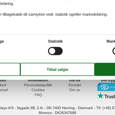
dsføring.
 tilbagekalde dit samtykke vedr. statistik og/eller markedsføring.
330 - Rogowo
ge
Statistik
Mark
waliowa - Rogowo - 72-330 - Mrzezyno
ices
Information
Om os
Din try
kort
Persondatapolitik
Kontakt
smail
Cookies
Om os
FAQ
idays A/S
-
Nygade 8B, 2.th -
DK-7400
Herning
-
Danmark -
Tlf:
(+45) 8
Momsnr.: DK26347688