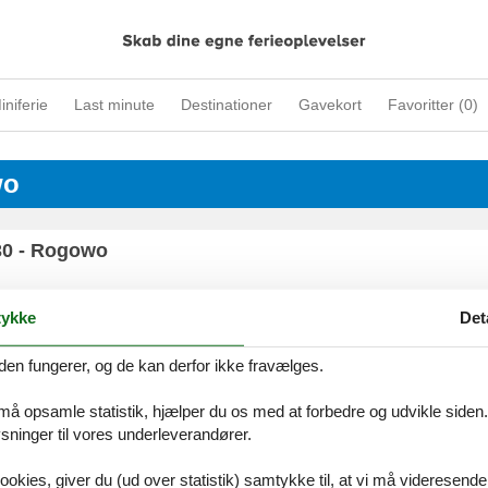
iniferie
Last minute
Destinationer
Gavekort
Favoritter (
0
)
wo
30 - Rogowo
ykke
Det
30 - Rogowo
den fungerer, og de kan derfor ikke fravælges.
 må opsamle statistik, hjælper du os med at forbedre og udvikle siden. I
ninger til vores underleverandører.
30 - Rogowo
ookies, giver du (ud over statistik) samtykke til, at vi må videresende