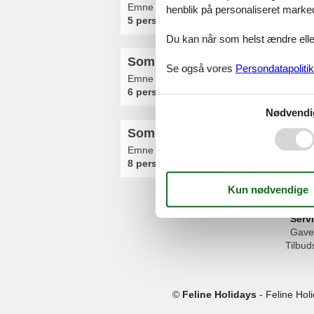
Emne nr.:
521-PL-72330-1001
henblik på personaliseret marke
5 personer
Du kan når som helst ændre eller
Sommerhus - 6 personer - 72-
Se også vores
Persondatapolitik
Emne nr.:
521-POS021011-FYA
6 personer
Nødvendi
Sommerhus - 8 personer - Kon
Emne nr.:
142-PPL303
8 personer
Serv
Gave
Tilbud
©
Feline Holidays
-
Feline Hol