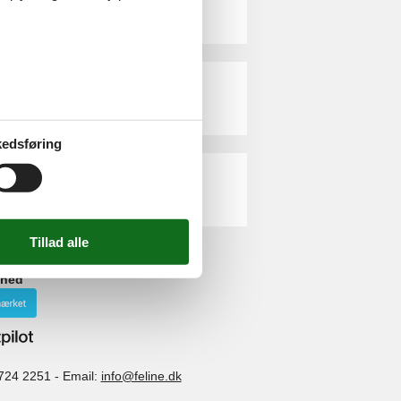
edsføring
ghed
724 2251
-
Email:
info@feline.dk