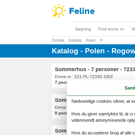
Søgning
Find emne nr.
M
Forside
Katalog
Polen
R
Katalog - Polen - Rogo
Sommerhus - 7 personer - 723
Emne nr.:
521-PL-72330-1002
7 personer
Samt
Sommerhus - 8 personer - 723
Nødvendige cookies sikrer, at si
Emne nr.:
521-PL-72330-03
8 personer
Hvis du giver samtykke til, at vi
videresendt anonymiserede oplys
Sommerhus - 5 personer - 723
Hvis du accepterer brug af alle c