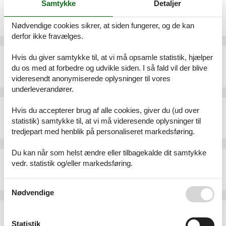
Samtykke
Detaljer
Sommerhus - 8 personer - 76-270 - Debina
Emne nr.:
521-PL-76270-12
Nødvendige cookies sikrer, at siden fungerer, og de kan
8 personer
derfor ikke fravælges.
Sommerhus - 5 personer - 76-270 - Debina
Hvis du giver samtykke til, at vi må opsamle statistik, hjælper
du os med at forbedre og udvikle siden. I så fald vil der blive
Emne nr.:
521-PL-76270-09
5 personer
videresendt anonymiserede oplysninger til vores
underleverandører.
Sommerhus - 4 personer - 76-270 - Debina
Hvis du accepterer brug af alle cookies, giver du (ud over
Emne nr.:
521-PL-76270-08
statistik) samtykke til, at vi må videresende oplysninger til
4 personer
tredjepart med henblik på personaliseret markedsføring.
Du kan når som helst ændre eller tilbagekalde dit samtykke
Sommerhus - 9 personer - 76-270 - Debina
vedr. statistik og/eller markedsføring.
Emne nr.:
521-PL-76270-13
9 personer
Se også vores
Persondatapolitik
Nødvendige
Sommerhus - 6 personer - 76-211 - Debina
Emne nr.:
521-PL-76211-0203
Statistik