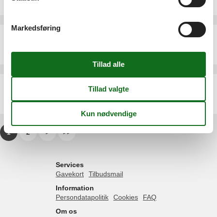
6 personer
Markedsføring
Sommerhus - 7 personer - 76-270 - Debina
Emne nr.:
521-PL-76270-11
7 personer
Sommerhus - 6 personer - 76-270 - Debina
Emne nr.:
521-PL-76270-10
6 personer
1
2
>
>>
Services
Gavekort
Tilbudsmail
Information
Persondatapolitik
Cookies
FAQ
Om os