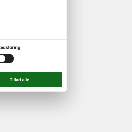
ghed
724 2251
-
Email:
info@feline.dk
edsføring