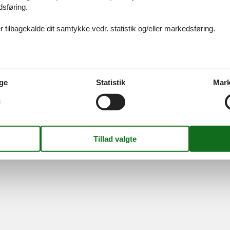
ices
Information
Om os
Din try
dsføring.
kort
Persondatapolitik
Kontakt
smail
Cookies
Om os
 tilbagekalde dit samtykke vedr. statistik og/eller markedsføring.
FAQ
idays A/S
-
Nygade 8B, 2.th -
DK-7400
Herning
-
Danmark -
Tlf:
(+45) 8
Momsnr.: DK26347688
ge
Statistik
Mark
Følg os