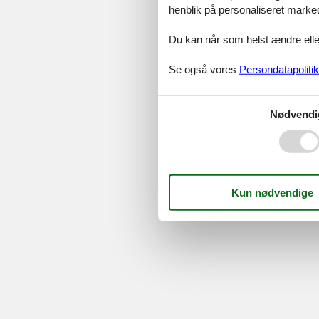
Serv
henblik på personaliseret marke
Gave
Tilbud
Du kan når som helst ændre eller
Se også vores
Persondatapolitik
©
Feline Holidays
-
Feline Hol
Nødvendi