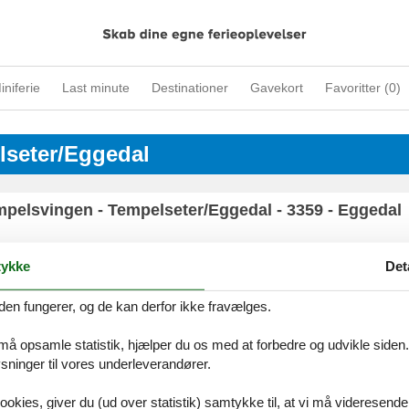
iniferie
Last minute
Destinationer
Gavekort
Favoritter (
0
)
lseter/Eggedal
pelsvingen - Tempelseter/Eggedal - 3359 - Eggedal
ykke
Det
elsetervegen - Tempelseter/Eggedal - 3359 - Eggeda
den fungerer, og de kan derfor ikke fravælges.
 må opsamle statistik, hjælper du os med at forbedre og udvikle siden. I
ninger til vores underleverandører.
ookies, giver du (ud over statistik) samtykke til, at vi må videresende