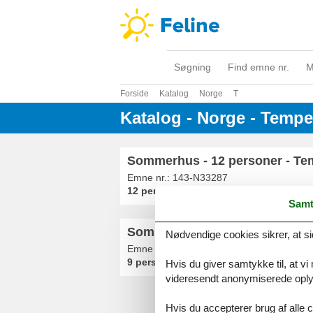
Søgning
Find emne nr.
M
Forside
Katalog
Norge
T
Katalog - Norge - Tempe
Sommerhus - 12 personer - Tem
Emne nr.:
143-N33287
12 personer
Samt
Sommerhus - 9 personer - Temp
Nødvendige cookies sikrer, at si
Emne nr.:
143-N33391
9 personer
Hvis du giver samtykke til, at vi
videresendt anonymiserede oplys
Hvis du accepterer brug af alle c