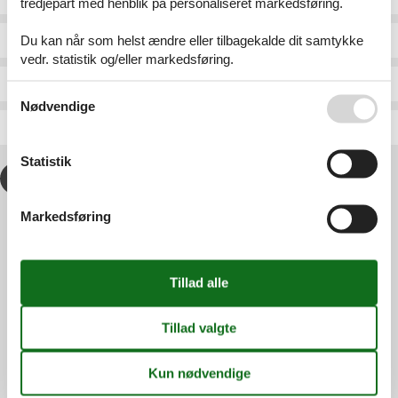
tredjepart med henblik på personaliseret markedsføring.
Du kan når som helst ændre eller tilbagekalde dit samtykke
Digermulen
Dypvåg/Tvedestrand
vedr. statistik og/eller markedsføring.
Dirdal/Frafjord
Dølemo
Se også vores
Persondatapolitik
Nødvendige
Dirdal/Giljastølen
Dølemo/Hillestadheia
Statistik
1
2
>
>>
Markedsføring
Services
Gavekort
Tilbudsmail
Information
Persondatapolitik
Cookies
FAQ
Om os
Kontakt
Om os
Din tryghed