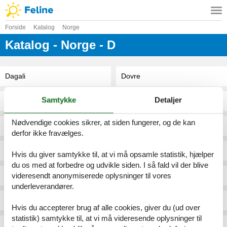
Forside
Katalog
Norge
Katalog - Norge - D
Dagali
Dovre
Samtykke
Detaljer
Dagali Fjellpark
Drangedal
Nødvendige cookies sikrer, at siden fungerer, og de kan
Dagalifjellet/Uvdal
Drøbak
derfor ikke fravælges.
Dale I Sunnfjord
Drøbak/Oslofjorden
Hvis du giver samtykke til, at vi må opsamle statistik, hjælper
du os med at forbedre og udvikle siden. I så fald vil der blive
videresendt anonymiserede oplysninger til vores
Dalen I Telemark
Drøbak/Ytre Hallangen
underleverandører.
Davik
Duesundøyna/Masfjorden
Hvis du accepterer brug af alle cookies, giver du (ud over
statistik) samtykke til, at vi må videresende oplysninger til
Davik / Bremanger
Dvergsdalen/Skei I Jølster