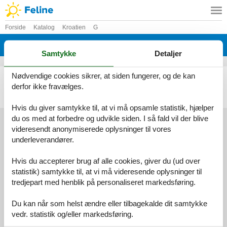
Forside
Katalog
Kroatien
G
Katalog - Kroatien - Gornje Dubrave
Samtykke
Detaljer
Nødvendige cookies sikrer, at siden fungerer, og de kan
Sommerhus - 7 personer - 47263 - Gornje Dubrave
derfor ikke fravælges.
Emne nr.:
310-HR2994.601.1
7 personer
Hvis du giver samtykke til, at vi må opsamle statistik, hjælper
du os med at forbedre og udvikle siden. I så fald vil der blive
videresendt anonymiserede oplysninger til vores
underleverandører.
Services
Gavekort
Tilbudsmail
Hvis du accepterer brug af alle cookies, giver du (ud over
Information
statistik) samtykke til, at vi må videresende oplysninger til
Persondatapolitik
Cookies
FAQ
tredjepart med henblik på personaliseret markedsføring.
Om os
Kontakt
Om os
Du kan når som helst ændre eller tilbagekalde dit samtykke
vedr. statistik og/eller markedsføring.
Din tryghed